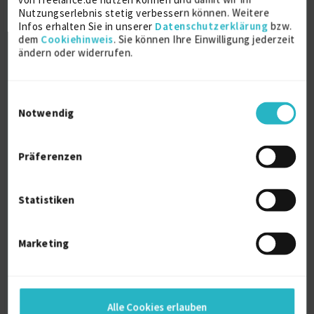
Nutzungserlebnis stetig verbessern können. Weitere
Persönliche Daten
Infos erhalten Sie in unserer
Datenschutzerklärung
bzw.
dem
Cookiehinweis
. Sie können Ihre Einwilligung jederzeit
ändern oder widerrufen.
Sprache
Englisch (Muttersprache)
Reisebereitschaft
Einwilligungsauswahl
Europa
Notwendig
Arbeitserlaubnis
Europäische Union
Präferenzen
Profilaufrufe
2601
Statistiken
Alter
42
Berufserfahrung
Marketing
17 Jahre und 11 Monate (seit 09/2008)
Projektleitung
10 Jahre
Alle Cookies erlauben