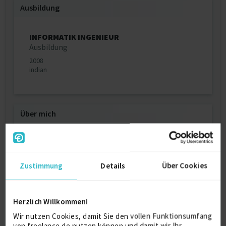
Ausbildung
INFORMATIK INGENIEUR
Ausbildung
2008
indian
Über mich
MDG Expert bei DAIMLER, BOSCH, GEZE, NOKIA,
Stuttgart, Germany.
Zustimmung
Details
Über Cookies
Weitere Kenntnisse
MDG Expert bei DAIMLER, BOSCH, GEZE, NOKIA,
Herzlich Willkommen!
Stuttgart, Germany.
Wir nutzen Cookies, damit Sie den vollen Funktionsumfang
von freelance.de nutzen können und damit wir Ihr