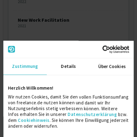
2022
New Work Facilitation
2021
Über mich
Mit viel Wertschätzung, Herzlichkeit und
Zustimmung
Details
Über Cookies
gleichzeitig einem umfassenden Blick für das Große
Ganze unterstütze ich in den Bereichen New Work
(Einführung, Weiterentwicklung,
Herzlich Willkommen!
Prozessgestaltung), Agilität
(Organisationsgestaltung, Team-/Leadership
Wir nutzen Cookies, damit Sie den vollen Funktionsumfang
Coaching - agile und systemisch), sowie
von freelance.de nutzen können und damit wir Ihr
Kulturentwicklung (Vision/Purpose/Mission/Values)
Nutzungserlebnis stetig verbessern können. Weitere
in Form von Workshops. Darüber hinaus kann ich als
Infos erhalten Sie in unserer
Datenschutzerklärung
bzw.
dem
Cookiehinweis
. Sie können Ihre Einwilligung jederzeit
Sparring-Partnerin und Impulsgeberin mit einem
ändern oder widerrufen.
'neutralen' Blick von außen Unterstützung bei
Fragestellungen rund um die Themen Agilität,