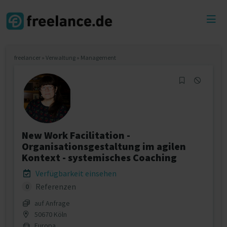
Toggl
menu
freelancer
»
Verwaltung
»
Management
New Work Facilitation -
Organisationsgestaltung im agilen
Kontext - systemisches Coaching
Verfügbarkeit einsehen
Referenzen
0
auf Anfrage
50670 Köln
Europa