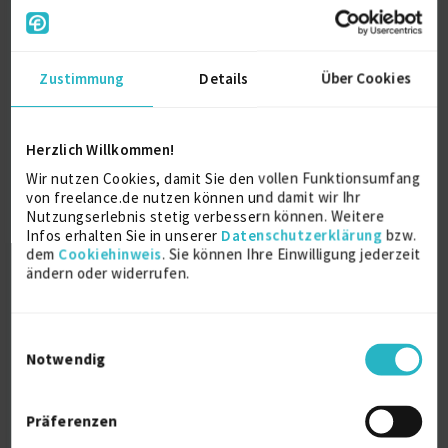
Succession-Planning-Frameworks für Top-
Führungsebenen. High-Potential-Programme,
Talent Pipelines, datenbasierte Steuerung via HR
Analytics.
Zustimmung
Details
Über Cookies
- Leadership Development: Konzeption und
Umsetzung strukturierter Lernreisen für
Herzlich Willkommen!
Führungskräfte. Führungskräfte-Trainings,
Executive Enablement, Beratung auf C-Level.
Wir nutzen Cookies, damit Sie den vollen Funktionsumfang
Eigenes Online-Programm zur
von freelance.de nutzen können und damit wir Ihr
Führungskräfteentwicklung entwickelt und
Nutzungserlebnis stetig verbessern können. Weitere
Infos erhalten Sie in unserer
Datenschutzerklärung
bzw.
vermarktet.
dem
Cookiehinweis
. Sie können Ihre Einwilligung jederzeit
ändern oder widerrufen.
- HR Transformation & Organisationsentwicklung:
HR-Projektleitung end-to-end, Change
Management, Organisationsdesign,
Kulturentwicklung, Performance Management.
Einwilligungsauswahl
Erfahrung in komplexen internationalen
Notwendig
Transformationsprojekten.
- Digital Learning & Innovation: Entwicklung
Präferenzen
digitaler und hybrider Lernformate. Beratung zu KI-