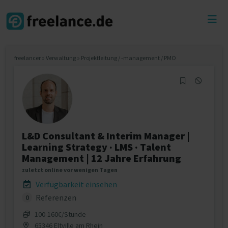
Toggl
menu
freelancer
»
Verwaltung
»
Projektleitung / -management / PMO
L&D Consultant & Interim Manager |
Learning Strategy · LMS · Talent
Management | 12 Jahre Erfahrung
zuletzt online vor wenigen Tagen
Verfügbarkeit einsehen
Referenzen
0
100‐160€/Stunde
65346 Eltville am Rhein