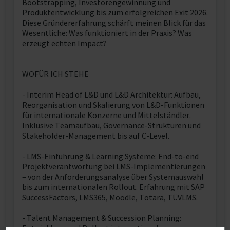
Bootstrapping, Investorengewinnung und
Produktentwicklung bis zum erfolgreichen Exit 2026.
Diese Gründererfahrung schärft meinen Blick für das
Wesentliche: Was funktioniert in der Praxis? Was
erzeugt echten Impact?
WOFÜR ICH STEHE
- Interim Head of L&D und L&D Architektur: Aufbau,
Reorganisation und Skalierung von L&D-Funktionen
für internationale Konzerne und Mittelständler.
Inklusive Teamaufbau, Governance-Strukturen und
Stakeholder-Management bis auf C-Level.
- LMS-Einführung & Learning Systeme: End-to-end
Projektverantwortung bei LMS-Implementierungen
– von der Anforderungsanalyse über Systemauswahl
bis zum internationalen Rollout. Erfahrung mit SAP
SuccessFactors, LMS365, Moodle, Totara, TÜVLMS.
- Talent Management & Succession Planning:
Entwicklung und Rollout internationaler