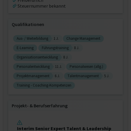
Freiberuflich
Steuernummer bekannt
Qualifikationen
Aus- / Weiterbildung
1 J.
Change Management
E-Learning
Führungstraining
8 J.
Organisationsentwicklung
8 J.
Personalentwicklung
11 J.
Personalwesen (allg.)
Projektmanagement
6 J.
Talentmanagement
5 J.
Training - Coaching-Kompetenzen
Projekt‐ & Berufserfahrung
Interim Senior Expert Talent & Leadership