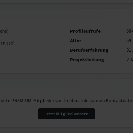
che)
Profilaufrufe
68
Alter
59
tnisse)
Berufserfahrung
31 
Projektleitung
2 J
rierte PREMIUM-Mitglieder von freelance.de können Kontaktdate
Jetzt Mitglied werden