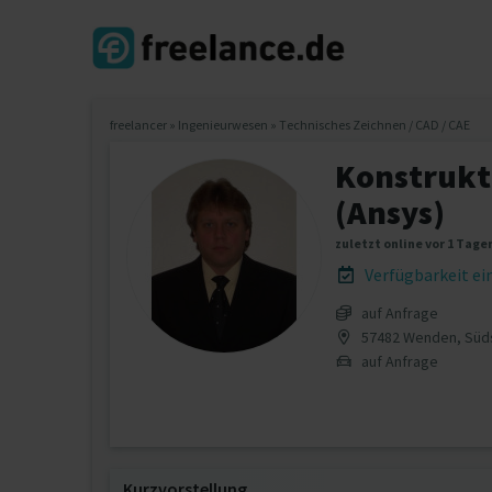
freelancer
»
Ingenieurwesen
»
Technisches Zeichnen / CAD / CAE
Konstrukt
(Ansys)
zuletzt online vor 1 Tage
Verfügbarkeit e
auf Anfrage
57482 Wenden, Süd
auf Anfrage
Kurzvorstellung