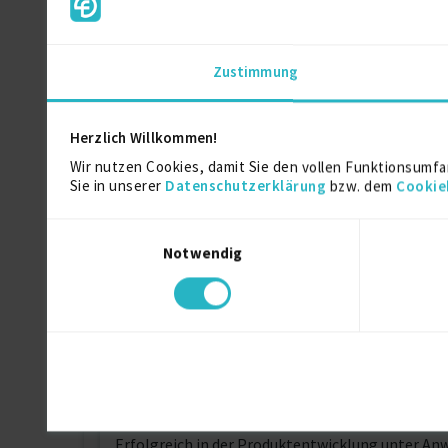
Dipl.-Ing.(FH)
Zustimmung
Technischen Zeichner
Ausbildung
Herzlich Willkommen!
Wir nutzen Cookies, damit Sie den vollen Funktionsumfa
Sie in unserer
Datenschutzerklärung
bzw. dem
Cookie
Über mich
Einwilligungsauswahl
Erfahrener und engagierter Maschinenbauingeni
Notwendig
mechanischer Systeme und Komponenten.
Spezialisiert auf den Einsatz von modernen CAD
Umfangreiche Erfahrung in der Automobil-, Hoc
Analysen und Berechnungen. Stark in der interd
Fließend in Deutsch und Englisch, mit Grundkenn
Erfolgreich in der Produktentwicklung unter A