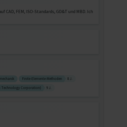
auf CAD, FEM, ISO-Standards, GD&T und MBD. Ich
mechanik
Finite-Elemente-Methoden
8 J.
ic Technology Corporation)
9 J.