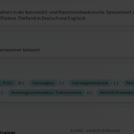
ahren in der Automobil- und Maschinenbaubranche. Spezialisiert 
fizienz. Fließend in Deutsch und Englisch.
ernummer bekannt
, ProE)
10 J.
Fahrzeugbau
1 J.
Fahrzeugmechatronik
1 J.
Fein
 J.
Strömungsmaschinenbau / Turbomaschine
2 J.
Windchill (Parametr
8/2025 – 10/2025 (3 Monate)
Trainer