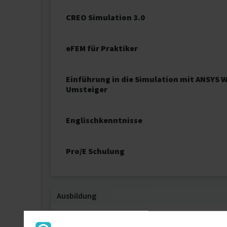
CREO Simulation 3.0
eFEM für Praktiker
Einführung in die Simulation mit ANSYS 
Umsteiger
Englischkenntnisse
Pro/E Schulung
Ausbildung
Allgemeiner Maschinenbau