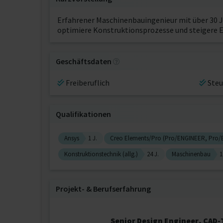
Erfahrener Maschinenbauingenieur mit über 30 J
optimiere Konstruktionsprozesse und steigere Ef
Geschäftsdaten
Freiberuflich
Steu
Qualifikationen
Ansys
1 J.
Creo Elements/Pro (Pro/ENGINEER, Pro/E
Konstruktionstechnik (allg.)
24 J.
Maschinenbau
1
Projekt‐ & Berufserfahrung
Senior Design Engineer, CAD-