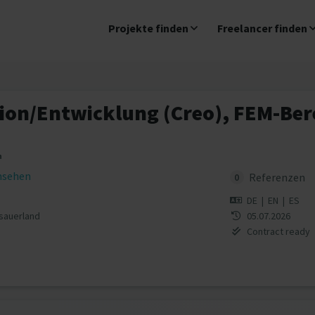
Projekte finden
Freelancer finden
ion/Entwicklung (Creo), FEM-Be
n
insehen
Referenzen
0
DE
|
EN
|
ES
sauerland
05.07.2026
Contract ready