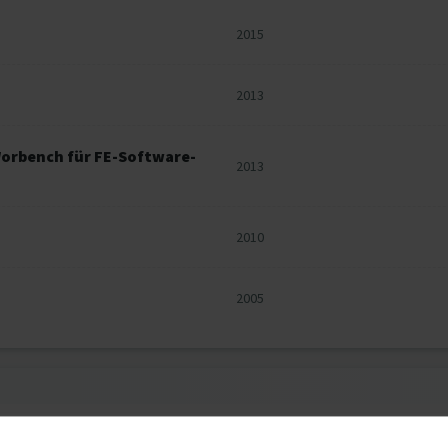
2015
2013
Worbench für FE-Software-
2013
2010
2005