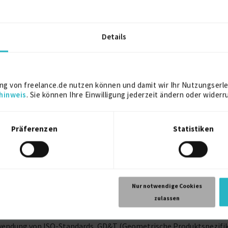
1994
51643 Gummersbach
Details
1987
57482 Wenden
ng von freelance.de nutzen können und damit wir Ihr Nutzungserle
hinweis
. Sie können Ihre Einwilligung jederzeit ändern oder widerr
eur mit über 30 Jahren Berufserfahrung in der Entwicklung, Kon
Präferenzen
Statistiken
-Software wie Creo Parametrics sowie FEM-Software wie ANSYS un
hvakuumtechnik-, und Maschinenbaubranche, mit nachgewiesener F
isziplinären Zusammenarbeit und der Beratung interner und exter
Nur notwendige Cookies
zulassen
tnissen in Spanisch.
nwendung von ISO-Standards, GD&T (Geometrische Produktspezifik