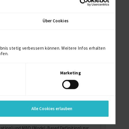
Über Cookies
bnis stetig verbessern können. Weitere Infos erhalten
ufen.
struktion und Optimierung komplexer
Marketing
d Creo Simulate.
ähigkeit zur Durchführung detaillierter
ner Kunden.
Alle Cookies erlauben
ation) und MBD (Model-Based Definition) zur