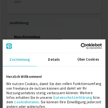
2019
Ausbildung
Maschinenbau
Diplom Ingenieur
Universität
2010
Bochum
Zustimmung
Details
Über Cookies
Herzlich Willkommen!
Über mich
Wir nutzen Cookies, damit Sie den vollen Funktionsumfang
von freelance.de nutzen können und damit wir Ihr
Hallo und herzlich willkommen!
Nutzungserlebnis stetig verbessern können. Weitere
Mein Name ist S., und ich bin ein erfahrener
Infos erhalten Sie in unserer
Datenschutzerklärung
bzw.
freiberuflicher Ingenieur mit einer tiefen
dem
Cookiehinweis
. Sie können Ihre Einwilligung jederzeit
Leidenschaft für technologische Innovationen und
ändern oder widerrufen.
nachhaltige Lösungen. Mit einem umfangreichen