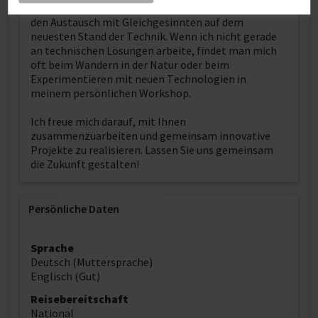
Weiterbildung, den Besuch von Fachkonferenzen und
den Austausch mit Gleichgesinnten auf dem
neuesten Stand der Technik. Wenn ich nicht gerade
an technischen Lösungen arbeite, findet man mich
oft beim Wandern in der Natur oder beim
Experimentieren mit neuen Technologien in
meinem persönlichen Workshop.
Ich freue mich darauf, mit Ihnen
zusammenzuarbeiten und gemeinsam innovative
Projekte zu realisieren. Lassen Sie uns gemeinsam
die Zukunft gestalten!
Persönliche Daten
Sprache
Deutsch (Muttersprache)
Englisch (Gut)
Reisebereitschaft
National