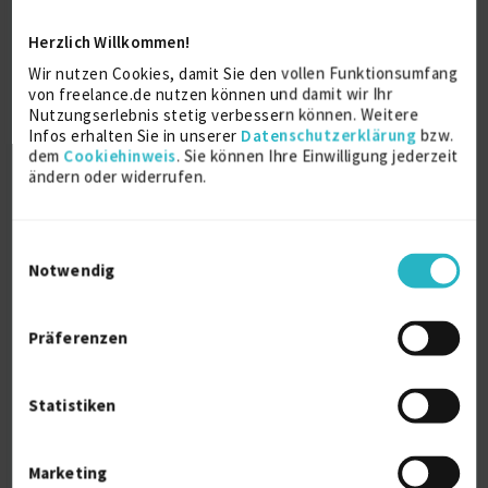
2018
Herzlich Willkommen!
Wir nutzen Cookies, damit Sie den vollen Funktionsumfang
von freelance.de nutzen können und damit wir Ihr
Ausbildung
Nutzungserlebnis stetig verbessern können. Weitere
Infos erhalten Sie in unserer
Datenschutzerklärung
bzw.
dem
Cookiehinweis
. Sie können Ihre Einwilligung jederzeit
VDA 6.3 Auditor
ändern oder widerrufen.
Ausbildung
VDA QMC
2024
Einwilligungsauswahl
Notwendig
ISO 9001:2015
Ausbildung
Präferenzen
CSJ
2024
Statistiken
ISO 19011
Ausbildung
Marketing