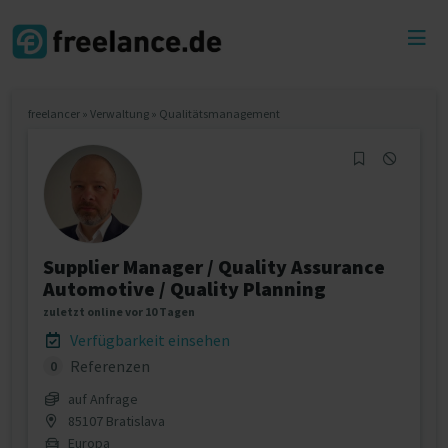
Toggl
menu
freelancer
»
Verwaltung
»
Qualitätsmanagement
Supplier Manager / Quality Assurance
Automotive / Quality Planning
zuletzt online vor 10 Tagen
Verfügbarkeit einsehen
Referenzen
0
auf Anfrage
85107 Bratislava
Europa