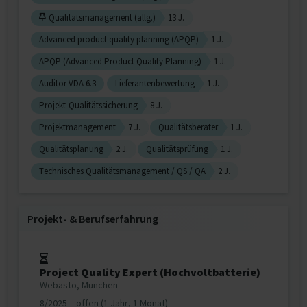
Qualitätsmanagement (allg.)
13 J.
Advanced product quality planning (APQP)
1 J.
APQP (Advanced Product Quality Planning)
1 J.
Auditor VDA 6.3
Lieferantenbewertung
1 J.
Projekt-Qualitätssicherung
8 J.
Projektmanagement
7 J.
Qualitätsberater
1 J.
Qualitätsplanung
2 J.
Qualitätsprüfung
1 J.
Technisches Qualitätsmanagement / QS / QA
2 J.
Projekt‐ & Berufserfahrung
Project Quality Expert (Hochvoltbatterie)
Webasto, München
8/2025 – offen (1 Jahr, 1 Monat)