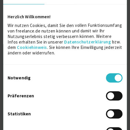
Herzlich Willkommen!
Ausbildung
Wir nutzen Cookies, damit Sie den vollen Funktionsumfang
von freelance.de nutzen können und damit wir Ihr
Nutzungserlebnis stetig verbessern können. Weitere
Betriebswirtschaftslehre
Infos erhalten Sie in unserer
Datenschutzerklärung
bzw.
Bachelor of Arts
dem
Cookiehinweis
. Sie können Ihre Einwilligung jederzeit
ändern oder widerrufen.
2014
München
Einwilligungsauswahl
Reiseverkehrskauffrau
Notwendig
Ausbildung
2011
Präferenzen
Statistiken
Über mich
Meinen Lebenslauf, sowie meine bisherigen