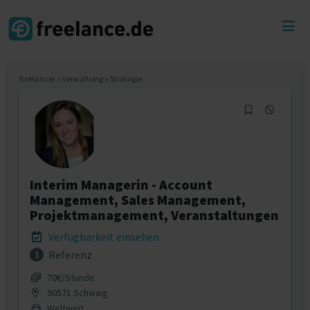
Toggl
menu
freelancer
»
Verwaltung
»
Strategie
Interim Managerin - Account
Management, Sales Management,
Projektmanagement, Veranstaltungen
Verfügbarkeit einsehen
Referenz
1
70€/Stunde
90571 Schwaig
Weltweit