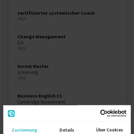
zertifizierter systemischer Coach
2023
Change Management
ILS
2022
Scrum Master
scrum.org
2022
Business English C1
Cambridge Assessment
2021
Ausbilderschein
Zustimmung
Details
Über Cookies
2012