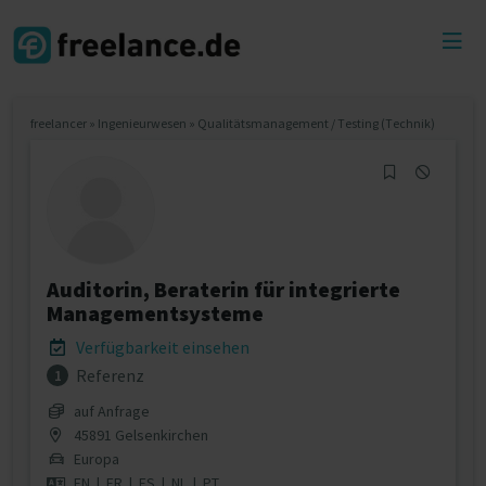
Toggl
menu
freelancer
»
Ingenieurwesen
»
Qualitätsmanagement / Testing (Technik)
Auditorin, Beraterin für integrierte
Managementsysteme
Verfügbarkeit einsehen
Referenz
1
auf Anfrage
45891 Gelsenkirchen
Europa
EN
|
FR
|
ES
|
NL
|
PT