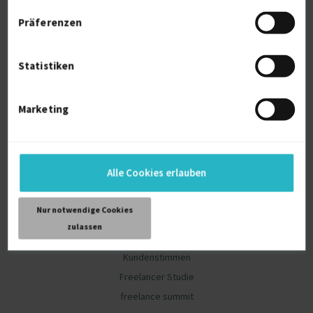
Projekte finden
Präferenzen
Registrierung für Freelancer
Top-Auftraggeber
Statistiken
Artikel für Freelancer
Unternehmen
Marketing
Freelancer finden
Registrierung für Unternehmen
Projekte ausschreiben
Alle Cookies erlauben
Artikel für Unternehmen
Nur notwendige Cookies
Community
zulassen
Blog
Kundenstimmen
Freelancer Studie
freelance summit