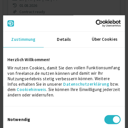
01.08.2026
Contract ready
Jetzt registrieren & Kontakt aufnehmen
Zustimmung
Details
Über Cookies
Dieses Profil ist nur für registrierte Benutzer
von Freelance.de sichtbar.
Herzlich Willkommen!
Jetzt registrieren
Wir nutzen Cookies, damit Sie den vollen Funktionsumfang
von freelance.de nutzen können und damit wir Ihr
Nutzungserlebnis stetig verbessern können. Weitere
Infos erhalten Sie in unserer
Datenschutzerklärung
bzw.
dem
Cookiehinweis
. Sie können Ihre Einwilligung jederzeit
ändern oder widerrufen.
Einwilligungsauswahl
Notwendig
Freelancer