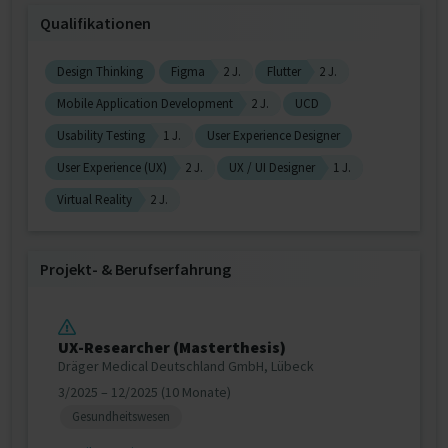
Qualifikationen
Design Thinking
Figma
2 J.
Flutter
2 J.
Mobile Application Development
2 J.
UCD
Usability Testing
1 J.
User Experience Designer
User Experience (UX)
2 J.
UX / UI Designer
1 J.
Virtual Reality
2 J.
Projekt‐ & Berufserfahrung
UX-Researcher (Masterthesis)
Dräger Medical Deutschland GmbH, Lübeck
3/2025 – 12/2025 (10 Monate)
Gesundheitswesen