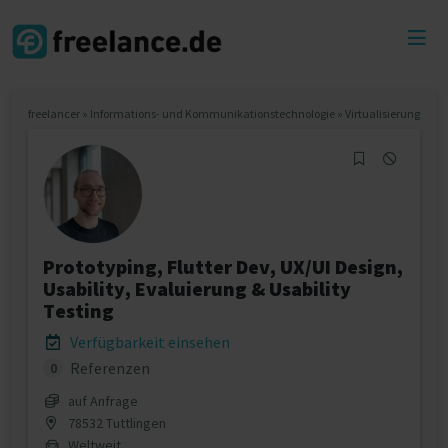
Toggl
menu
freelancer
»
Informations- und Kommunikationstechnologie
»
Virtualisierung
Prototyping, Flutter Dev, UX/UI Design,
Usability, Evaluierung & Usability
Testing
Verfügbarkeit einsehen
Referenzen
0
auf Anfrage
78532 Tuttlingen
Weltweit