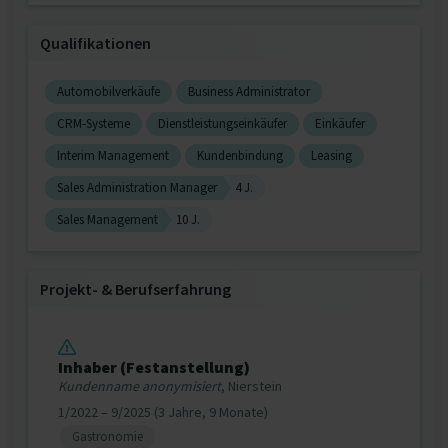
Qualifikationen
Automobilverkäufe
Business Administrator
CRM-Systeme
Dienstleistungseinkäufer
Einkäufer
Interim Management
Kundenbindung
Leasing
Sales Administration Manager
4 J.
Sales Management
10 J.
Projekt‐ & Berufserfahrung
Inhaber (Festanstellung)
Kundenname anonymisiert
, Nierstein
1/2022 – 9/2025 (3 Jahre, 9 Monate)
Gastronomie