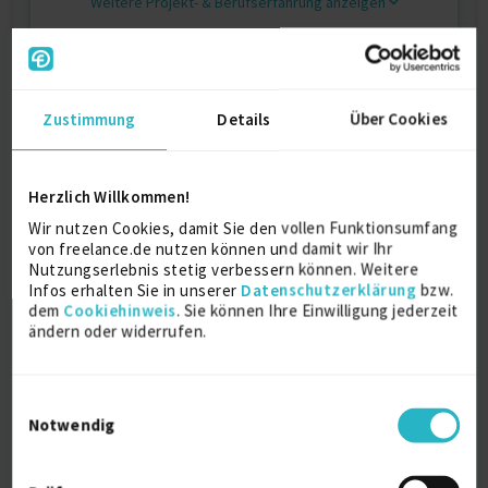
Weitere Projekt‐ & Berufserfahrung anzeigen
Ausbildung
Zustimmung
Details
Über Cookies
Berufsfachschule für Metalltechnik
Ausbildung
Herzlich Willkommen!
1996
Worms
Wir nutzen Cookies, damit Sie den vollen Funktionsumfang
von freelance.de nutzen können und damit wir Ihr
Nutzungserlebnis stetig verbessern können. Weitere
Carl-Zuckmayer-Realschule
Infos erhalten Sie in unserer
Datenschutzerklärung
bzw.
dem
Cookiehinweis
. Sie können Ihre Einwilligung jederzeit
ändern oder widerrufen.
1993
Nierstein
Einwilligungsauswahl
Pestalozzi Grundschule
Notwendig
1988