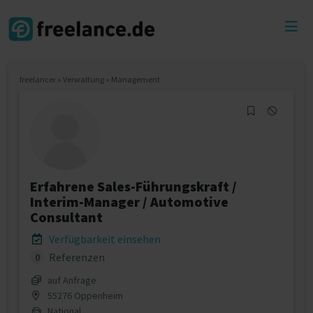
Toggl
menu
freelancer
»
Verwaltung
»
Management
Erfahrene Sales-Führungskraft /
Interim-Manager / Automotive
Consultant
Verfügbarkeit einsehen
Referenzen
0
auf Anfrage
55276 Oppenheim
National