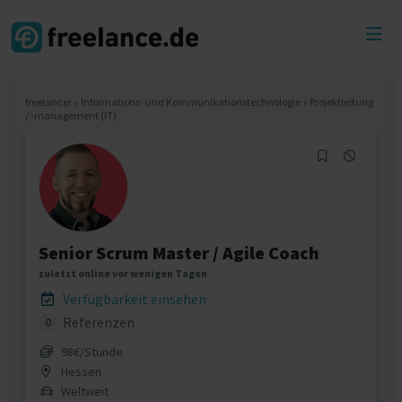
Toggl
menu
freelancer
»
Informations- und Kommunikationstechnologie
»
Projektleitung
/ -management (IT)
Senior Scrum Master / Agile Coach
zuletzt online vor wenigen Tagen
Verfügbarkeit einsehen
Referenzen
0
98€/Stunde
Hessen
Weltweit