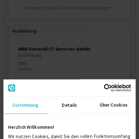
Weitere Projekt‐ & Berufserfahrung anzeigen
Ausbildung
AMB Generali IT Services GmbH
Ausbildung
2005
Aachen
Königliches Athenäum Eupen
Abitur
2002
Zustimmung
Details
Über Cookies
Eupen
Herzlich Willkommen!
Über mich
Wir nutzen Cookies, damit Sie den vollen Funktionsumfang