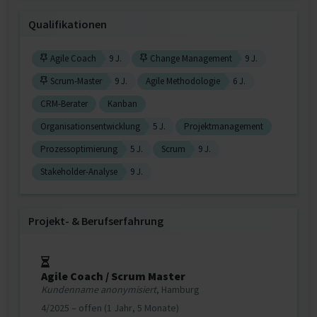
Qualifikationen
Agile Coach
9 J.
Change Management
9 J.
Scrum-Master
9 J.
Agile Methodologie
6 J.
CRM-Berater
Kanban
Organisationsentwicklung
5 J.
Projektmanagement
Prozessoptimierung
5 J.
Scrum
9 J.
Stakeholder-Analyse
9 J.
Projekt‐ & Berufserfahrung
Agile Coach / Scrum Master
Kundenname anonymisiert
, Hamburg
4/2025 – offen (1 Jahr, 5 Monate)