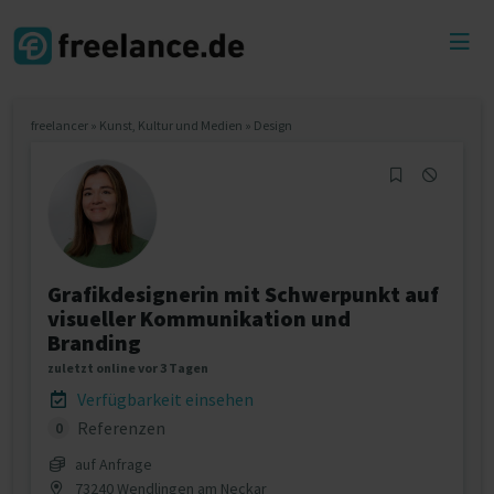
Toggl
menu
freelancer
»
Kunst, Kultur und Medien
»
Design
Grafikdesignerin mit Schwerpunkt auf
visueller Kommunikation und
Branding
zuletzt online vor 3 Tagen
Verfügbarkeit einsehen
Referenzen
0
auf Anfrage
73240 Wendlingen am Neckar