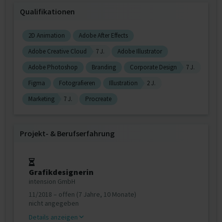
Qualifikationen
2D Animation
Adobe After Effects
Adobe Creative Cloud
7 J.
Adobe Illustrator
Adobe Photoshop
Branding
Corporate Design
7 J.
Figma
Fotografieren
Illustration
2 J.
Marketing
7 J.
Procreate
Projekt‐ & Berufserfahrung
Grafikdesignerin
intension GmbH
11/2018 – offen (7 Jahre, 10 Monate)
nicht angegeben
Details anzeigen