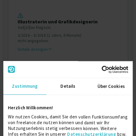
Illustratorin und Grafikdesignerin
Gel[;b]lau Magazin
3/2016 – 8/2018 (2 Jahre, 6 Monate)
nicht angegeben
Details anzeigen
Zertifikate
Zustimmung
Details
Über Cookies
UX/UI Design
mdh Mediadesign Hochschule, Berlin
2025
Herzlich Willkommen!
Wir nutzen Cookies, damit Sie den vollen Funktionsumfang
von freelance.de nutzen können und damit wir Ihr
Nutzungserlebnis stetig verbessern können. Weitere
Ausbildung
Infos erhalten Sie in unserer
Datenschutzerklärung
bzw.