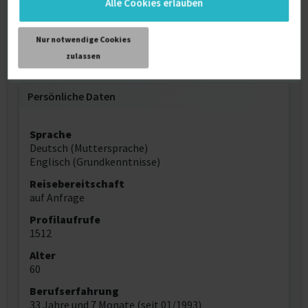
Alle Cookies erlauben
Nur notwendige Cookies
zulassen
Persönliche Daten
Sprache
Deutsch (Muttersprache)
Englisch (Grundkenntnisse)
Reisebereitschaft
auf Anfrage
Profilaufrufe
1512
Alter
60
Berufserfahrung
33 Jahre und 7 Monate (seit 01/1993)