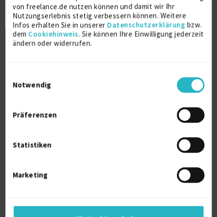
Preisfindung/Kontenfindung
von freelance.de nutzen können und damit wir Ihr
Nachrichten- Text- und Partnerfindung
Nutzungserlebnis stetig verbessern können. Weitere
Verfügbarkeitsprüfung und Bedarfsübergabe
Infos erhalten Sie in unserer
Datenschutzerklärung
bzw.
Unvollständigkeitsprüfung
dem
Cookiehinweis
. Sie können Ihre Einwilligung jederzeit
Verkauf
ändern oder widerrufen.
Verkaufsbelege inkl. Kontrakte
Verkaufsbelegpositionen und Einteilungen
Außenhandel
Einwilligungsauswahl
Fakturierung
Notwendig
Fakturaplaneinstellungen (periodisch- oder
Teilfakturen)
MM - Materialwirtschaft
Präferenzen
Einkauf
LO - Logistik Allgemein
Grunddaten Logistik
Statistiken
LE - Logistics Execution
Versand
Marketing