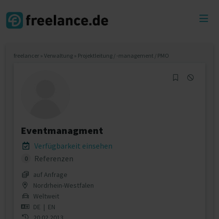
Toggl
menu
freelancer
»
Verwaltung
»
Projektleitung / -management / PMO
Eventmanagment
Verfügbarkeit einsehen
Referenzen
0
auf Anfrage
Nordrhein-Westfalen
Weltweit
DE
|
EN
20.02.2013