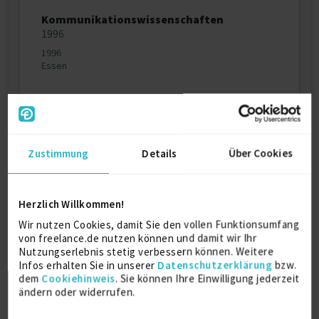
Kommunikationswissenschaften
1996
1996
Essen
Persönliche Daten
Zustimmung
Details
Über Cookies
Sprache
Deutsch (Muttersprache)
Englisch (Fließend)
Herzlich Willkommen!
Reisebereitschaft
Wir nutzen Cookies, damit Sie den vollen Funktionsumfang
Weltweit
von freelance.de nutzen können und damit wir Ihr
Nutzungserlebnis stetig verbessern können. Weitere
Arbeitserlaubnis
Infos erhalten Sie in unserer
Datenschutzerklärung
bzw.
Europäische Union
dem
Cookiehinweis
. Sie können Ihre Einwilligung jederzeit
Home-Office
ändern oder widerrufen.
bevorzugt