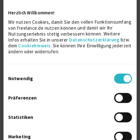
Herzlich Willkommen!
Weitere Kenntnisse
Wir nutzen Cookies, damit Sie den vollen Funktionsumfang
von freelance.de nutzen können und damit wir Ihr
Medizinstudium, Redaktionsleiter
Nutzungserlebnis stetig verbessern können. Weitere
Gesundheit/Medizin Nachrichtensender n-tv, Dozent
Infos erhalten Sie in unserer
Datenschutzerklärung
bzw.
für Medienwissenschaft Ruhr Universität Bochum
dem
Cookiehinweis
. Sie können Ihre Einwilligung jederzeit
ändern oder widerrufen.
Persönliche Daten
Einwilligungsauswahl
Notwendig
Sprache
Englisch (Fließend)
Präferenzen
Reisebereitschaft
Weltweit
Arbeitserlaubnis
Statistiken
Europäische Union
Profilaufrufe
Marketing
1279