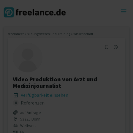
Toggl
menu
freelancer
»
Bildungswesen und Training
»
Wissenschaft
Video Produktion von Arzt und
Medizinjournalist
Verfügbarkeit einsehen
Referenzen
0
auf Anfrage
53225 Bonn
Weltweit
EN