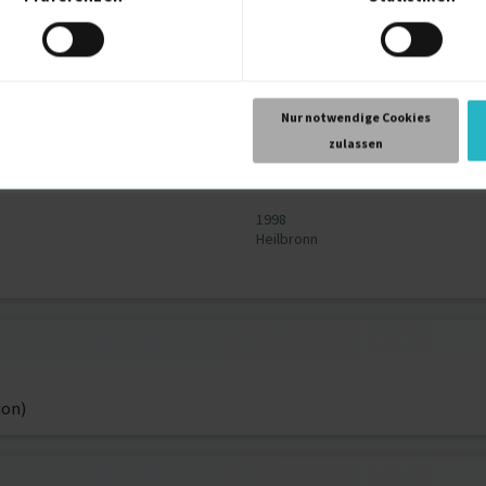
1989
Nur notwendige Cookies
zulassen
1998
Heilbronn
ion)