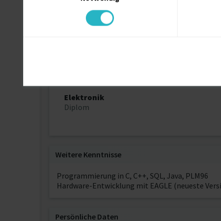
Entwickler Hardware
Ausbildung
Elektronik
Diplom
Weitere Kenntnisse
Programmierung in C, C++, SQL, Java, PLM96
Hardware-Entwicklung mit EAGLE (neueste Vers
Persönliche Daten