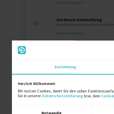
Details anzeigen
Hardware-Entwicklung
Kundenname anonymisiert
, Kirchhei
Details anzeigen
Zertifikate
Zustimmung
QMB und Fortbildung zum internen Audit
Herzlich Willkommen!
Wir nutzen Cookies, damit Sie den vollen Funktionsumfa
Geschäftsführer
Sie in unserer
Datenschutzerklärung
bzw. dem
Cookie
Einwilligungsauswahl
Entwicklungsleiter
Notwendig