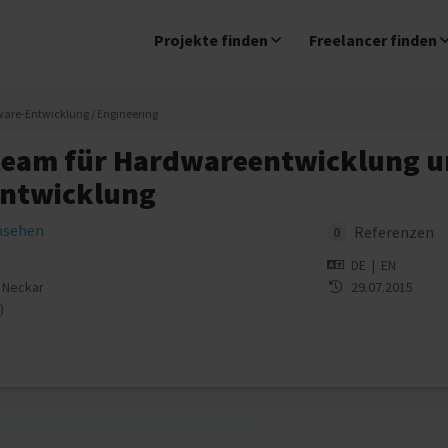
Projekte finden
Freelancer finden
are-Entwicklung / Engineering
team für Hardwareentwicklung 
ntwicklung
insehen
Referenzen
0
DE
|
EN
 Neckar
29.07.2015
)