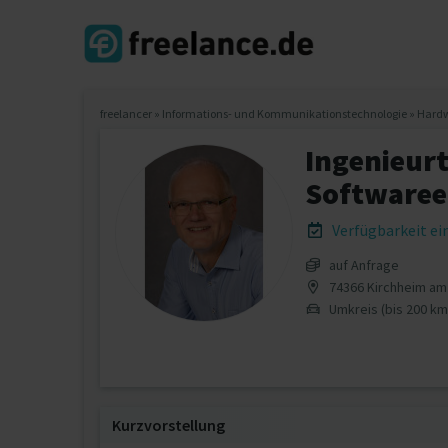
freelancer
»
Informations- und Kommunikationstechnologie
»
Hardw
Ingenieur
Softwaree
Verfügbarkeit e
auf Anfrage
74366 Kirchheim am
Umkreis (bis 200 km
Kurzvorstellung