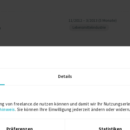
11/2012 – 3/2013 (5 Monate)
Lebensmittelindustrie
m
Weitere Projekt‐ & Berufserfahrung anzeigen
Details
or
2001
ng von freelance.de nutzen können und damit wir Ihr Nutzungserle
hinweis
. Sie können Ihre Einwilligung jederzeit ändern oder widerr
1999
1995
Präferenzen
Statistiken