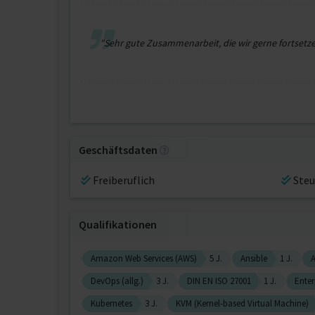
"Sehr gute Zusammenarbeit, die wir gerne fortsetz
Geschäftsdaten
Freiberuflich
Steu
Qualifikationen
Amazon Web Services (AWS)
5 J.
Ansible
1 J.
DevOps (allg.)
3 J.
DIN EN ISO 27001
1 J.
Enter
Kubernetes
3 J.
KVM (Kernel-based Virtual Machine)