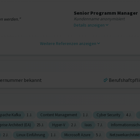
Senior Programm Manager
Kundenname anonymisiert
en werden."
Details anzeigen
Weitere Referenzen anzeigen
ernummer bekannt
Berufshaftpfl
Apache Kafka
1 J.
Content Management
1 J.
Cyber Security
4 J.
prise Architect (EA)
25 J.
Hyper-V
2 J.
Iaas
7 J.
Informationssich
2 J.
Linux Einführung
1 J.
Microsoft Azure
5 J.
Netzwerkarchitekt