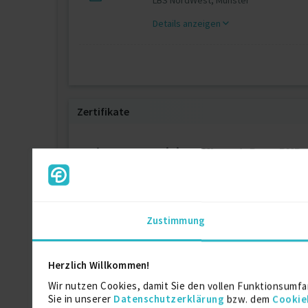
LBS NordWest, Münster
Details anzeigen
Zertifikate
Classroom Training PMI - cert. Prep. PMP
Schneider Electric APC Technical Consult
Zustimmung
Schneider Electric APC Sales Professiona
Herzlich Willkommen!
Schneider Electric APC Sales Professional
Wir nutzen Cookies, damit Sie den vollen Funktionsumfa
Sie in unserer
Datenschutzerklärung
bzw. dem
Cookie