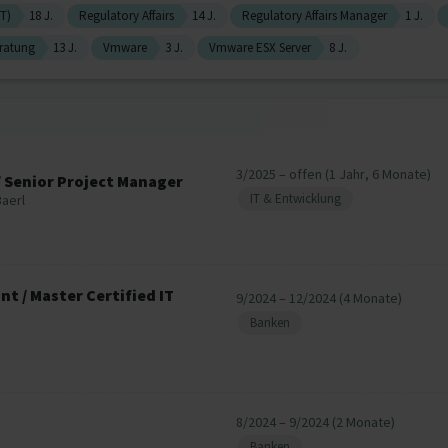
T)
18 J.
Regulatory Affairs
14 J.
Regulatory Affairs Manager
1 J.
ratung
13 J.
Vmware
3 J.
Vmware ESX Server
8 J.
3/2025 – offen (1 Jahr, 6 Monate)
 / Senior Project Manager
IT & Entwicklung
aerl
 / Master Certified IT
9/2024 – 12/2024 (4 Monate)
Banken
8/2024 – 9/2024 (2 Monate)
Banken