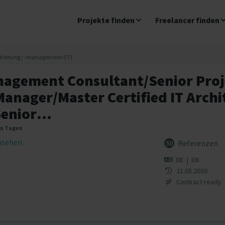
Projekte finden
Freelancer finden
ktleitung / -management (IT)
nagement Consultant/Senior Proje
nager/Master Certified IT Archi
enior...
en Tagen
insehen
Referenzen
50
DE
|
EN
21.05.2026
Contract ready