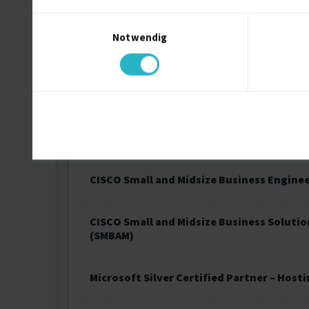
Schneider Electric APC Sales Associate
Einwilligungsauswahl
Notwendig
Schneider Electric Integrated Design Con
CISCO Small and Midsize Business Solutio
CISCO Small and Midsize Business Accoun
CISCO Small and Midsize Business Engine
CISCO Small and Midsize Business Soluti
(SMBAM)
Microsoft Silver Certified Partner – Hos