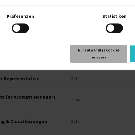
2016
Präferenzen
Statistiken
sultant for Datacenter
2016
ns for Engineers (SMBEN)
2014
Nur notwendige Cookies
zulassen
t Manager Representative
2014
er Representative
2014
ons for Account Managers
2014
ting & Cloud Lösungen
2013