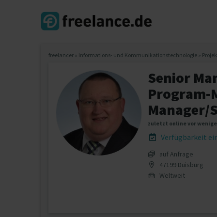
freelancer
»
Informations- und Kommunikationstechnologie
»
Proje
Senior Ma
Program-Ma
Manager/S
zuletzt online vor wenig
Verfügbarkeit e
auf Anfrage
47199 Duisburg
Weltweit