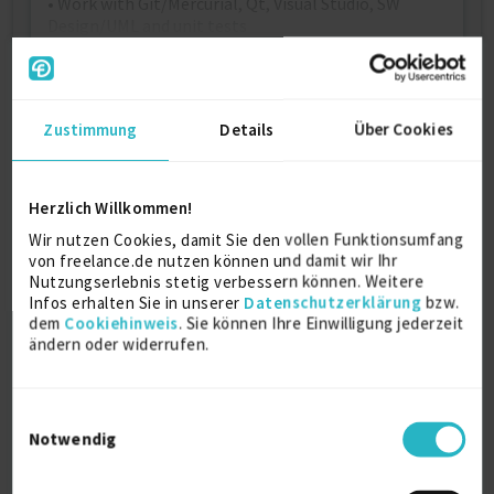
• Work with Git/Mercurial, Qt, Visual Studio, SW
Design/UML and unit tests
Kostenlos registrieren
Zustimmung
Details
Über Cookies
Kontaktdaten
Herzlich Willkommen!
Als registriertes Mitglied von freelance.de können
Wir nutzen Cookies, damit Sie den vollen Funktionsumfang
von freelance.de nutzen können und damit wir Ihr
Sie sich direkt auf dieses Projekt bewerben.
Nutzungserlebnis stetig verbessern können. Weitere
Kostenlos registrieren
Infos erhalten Sie in unserer
Datenschutzerklärung
bzw.
dem
Cookiehinweis
. Sie können Ihre Einwilligung jederzeit
ändern oder widerrufen.
Ähnliche Projekte
C++/ Qt - Developer (m/w/d)
Einwilligungsauswahl
Notwendig
09.08.2026
Zürich