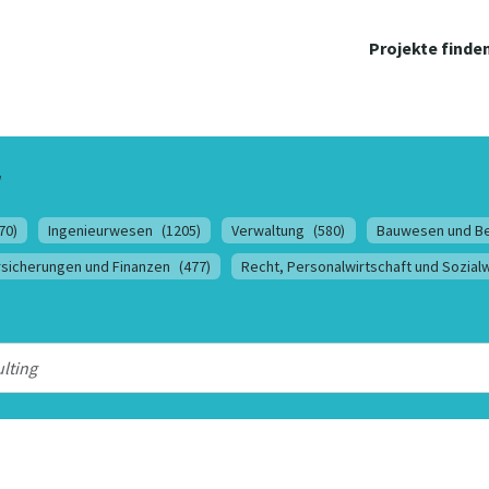
Projekte finde
r
70)
Ingenieurwesen
(1205)
Verwaltung
(580)
Bauwesen und B
rsicherungen und Finanzen
(477)
Recht, Personalwirtschaft und Sozia