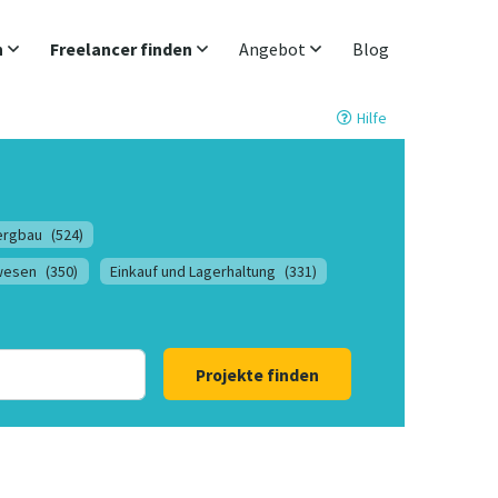
n
Freelancer finden
Angebot
Blog
Hilfe
ergbau
(524)
lwesen
(350)
Einkauf und Lagerhaltung
(331)
Projekte finden