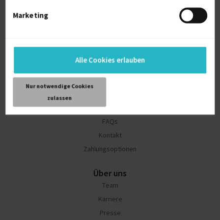
Artikel für Unternehmen
Marketing
Community
Blog
Kundenstimmen
Alle Cookies erlauben
Freelancer Studie
freelance summit
Nur notwendige Cookies
zulassen
Hilfe und Support
FAQs
Kontakt
Zahlungsoptionen
Über uns
Team
Karriere
Presse