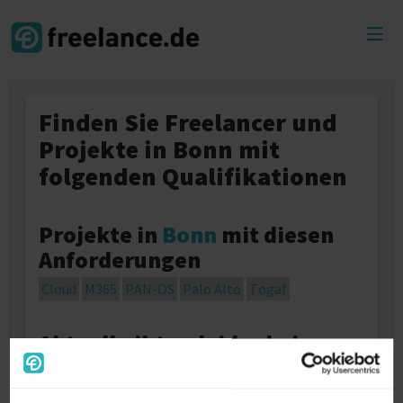
Toggl
menu
Finden Sie Freelancer und
Projekte in Bonn mit
folgenden Qualifikationen
Projekte in
Bonn
mit diesen
Anforderungen
Cloud
M365
PAN-OS
Palo Alto
Togaf
Aktuell gibt es leider keine
verfügbaren Freelancer in
Bonn