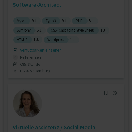
Software-Architect
Mysql
9 J.
Typo3
9 J.
PHP
5 J.
Symfony
5 J.
CSS (Cascading Style Sheet)
1 J.
HTML5
1 J.
Wordpress
1 J.
Verfügbarkeit einsehen
Referenzen
0
€85/Stunde
D-20257 Hamburg
Virtuelle Assistenz / Social Media