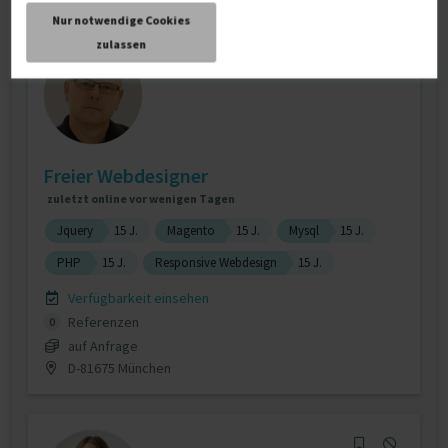
Nur notwendige Cookies
zulassen
Freier Webdesigner
zuletzt online vor wenigen Tagen
Jquery
15 J.
Magento
15 J.
Mysql
15 J.
PHP
15 J.
Responsive Webdesign
15 J.
Verfügbarkeit einsehen
Referenzen
0
auf Anfrage
D-81675 München