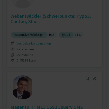
Webentwickler (Schwerpunkte: Typo3,
Contao, Sho...
Responsive Webdesign
16 J.
Typo3
16 J.
Verfügbarkeit einsehen
Referenzen
0
€55/Stunde
D-45134 Essen
Magento HTML5 CSS3 Jquery CMS