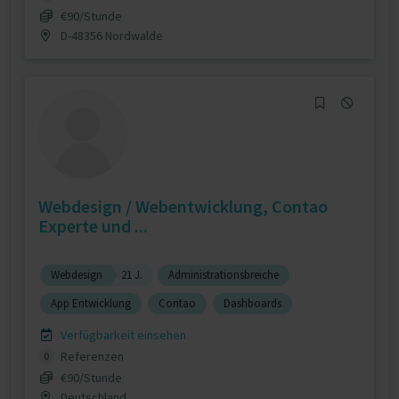
€90/Stunde
D-48356 Nordwalde
Webdesign / Webentwicklung, Contao
Experte und ...
Webdesign
21 J.
Administrationsbreiche
App Entwicklung
Contao
Dashboards
Verfügbarkeit einsehen
Referenzen
0
€90/Stunde
Deutschland