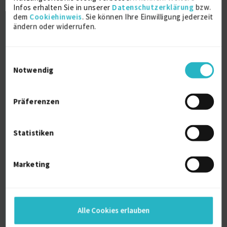
Infos erhalten Sie in unserer
Datenschutzerklärung
bzw.
D-79100 Freiburg
dem
Cookiehinweis
. Sie können Ihre Einwilligung jederzeit
ändern oder widerrufen.
Einwilligungsauswahl
Notwendig
Präferenzen
Senior Full Stack Web Developer
zuletzt online vor wenigen Tagen
Statistiken
CSS (Cascading Style Sheet)
19 J.
Frontend Entwickler
19 J.
JavaScript
19 J.
Marketing
HTML5
16 J.
Verfügbarkeit einsehen
Referenzen
0
auf Anfrage
Alle Cookies erlauben
D-23898 Labenz