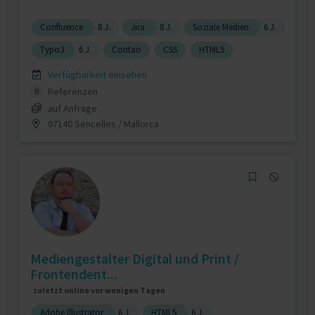
Confluence
8 J.
Jira
8 J.
Soziale Medien
6 J.
Typo3
6 J.
Contao
CSS
HTML5
Verfügbarkeit einsehen
Referenzen
0
auf Anfrage
07140 Sencelles / Mallorca
Mediengestalter Digital und Print /
Frontendent...
zuletzt online vor wenigen Tagen
Adobe Illustrator
6 J.
HTML5
6 J.