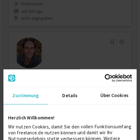
Referenzen
0
auf Anfrage
nicht angegeben
Professionelles Webdesign /
Programmierung / CM...
Zustimmung
Details
Über Cookies
CSS (Cascading Style Sheet)
Diverse CMS
HTML5
JavaScript
Mysql
PHP
Herzlich Willkommen!
Verfügbarkeit einsehen
Wir nutzen Cookies, damit Sie den vollen Funktionsumfang
Referenzen
0
von freelance.de nutzen können und damit wir Ihr
auf Anfrage
Nutzungserlebnis stetig verbessern können. Weitere