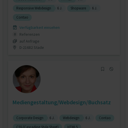
Responsive Webdesign
6 J.
Shopware
6 J.
Contao
Verfügbarkeit einsehen
Referenzen
0
auf Anfrage
D-21682 Stade
Mediengestaltung/Webdesign/Buchsatz
Corporate Design
6 J.
Webdesign
6 J.
Contao
CSS (Cascading Style Sheet)
HTML5