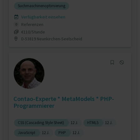
Suchmaschinenoptimierung
Verfügbarkeit einsehen
Referenzen
0
€110/Stunde
D-53819 Neunkirchen-Seelscheid
Contao-Experte * MetaModels * PHP-
Programmierer
CSS (Cascading Style Sheet)
12 J.
HTML5
12 J.
JavaScript
12 J.
PHP
12 J.