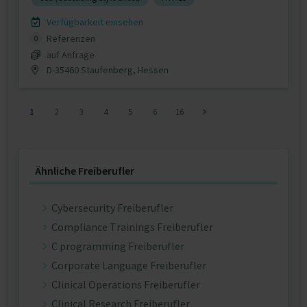
Verfügbarkeit einsehen
Referenzen
0
auf Anfrage
D-35460 Staufenberg, Hessen
1
2
3
4
5
6
16
Ähnliche Freiberufler
Cybersecurity Freiberufler
Compliance Trainings Freiberufler
C programming Freiberufler
Corporate Language Freiberufler
Clinical Operations Freiberufler
Clinical Research Freiberufler