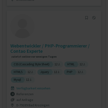
Webentwickler / PHP-Programmierer /
Contao Experte
zuletzt online vor wenigen Tagen
CSS (Cascading Style Sheet)
12 J.
HTML
12 J.
HTML5
12 J.
Jquery
12 J.
PHP
12 J.
Mysql
12 J.
Verfügbarkeit einsehen
Referenzen
4
auf Anfrage
D-79189 Bad Krozingen