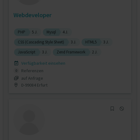
Webdeveloper
PHP
5 J.
Mysql
4 J.
CSS (Cascading Style Sheet)
3 J.
HTML5
3 J.
JavaScript
3 J.
Zend Framework
2 J.
Verfügbarkeit einsehen
Referenzen
0
auf Anfrage
D-99084 Erfurt