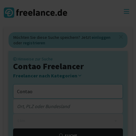
Toggl
menu
Möchten Sie diese Suche speichern? Jetzt
einloggen
oder
registrieren
Hinweise zur Suche
Contao Freelancer
Freelancer nach Kategorien
0 km
SUCHE