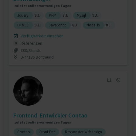
zuletzt online vor wenigen Tagen
Jquery
9 J.
PHP
9 J.
Mysql
9 J.
HTML5
8 J.
JavaScript
8 J.
Node.Js
8 J.
Verfügbarkeit einsehen
Referenzen
0
€80/Stunde
D-44135 Dortmund
Frontend-Entwickler Contao
zuletzt online vor wenigen Tagen
Contao
Front End
Responsive Webdesign