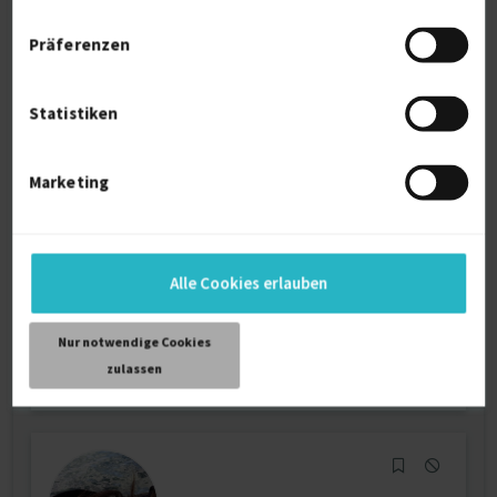
Präferenzen
Statistiken
Journalistin, Redakteurin, Reporterin, VJ,
Doze...
Marketing
Grafikdesign
Illustration
Kommunikation (allg.)
Marketing
Alle Cookies erlauben
Verfügbarkeit einsehen
Referenzen
0
Nur notwendige Cookies
auf Anfrage
zulassen
D-10577 Berlin