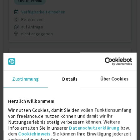
Elektrotechnik
Verfügbarkeit einsehen
Referenzen
0
auf Anfrage
nicht angegeben
Zustimmung
Details
Über Cookies
Systemprogrammierer Simatic S7 und
WinCC advanc...
Herzlich Willkommen!
zuletzt online vor wenigen Stunden
Wir nutzen Cookies, damit Sie den vollen Funktionsumfang
von freelance.de nutzen können und damit wir Ihr
Speicherprogrammierbare Steuerung (SPS)
22 J.
Nutzungserlebnis stetig verbessern können. Weitere
Infos erhalten Sie in unserer
Datenschutzerklärung
bzw.
Verfügbarkeit einsehen
dem
Cookiehinweis
. Sie können Ihre Einwilligung jederzeit
Referenzen
2
ändern oder widerrufen.