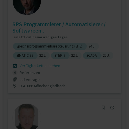
SPS Programmierer / Automatisierer /
Softwareen...
zuletzt online vor wenigen Tagen
Speicherprogrammierbare Steuerung (SPS)
24 J.
SIMATIC S7
22 J.
STEP 7
22 J.
SCADA
22 J.
Verfügbarkeit einsehen
Referenzen
0
auf Anfrage
D-41066 Mönchengladbach