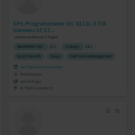
SPS-Programmierer IEC 61131-3 TIA
Siemens S5 S7...
zuletzt online vor 1 Tagen
SINUMERIK CNC
22 J.
Codesys
14 J.
Bosch Rexroth
Fanuc
Field Service Management
Verfügbarkeit einsehen
Referenzen
0
auf Anfrage
D-79853 Lenzkirch