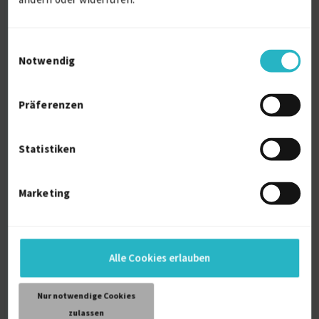
auf Anfrage
D-23556 Lübeck
Einwilligungsauswahl
Notwendig
Präferenzen
Statistiken
Prozessoptimierung, Automatisierung,
SPS-Progra...
Marketing
Automatisierungstechnik (allg.)
13 J.
Verfügbarkeit einsehen
Alle Cookies erlauben
Referenzen
0
auf Anfrage
D-47804 Krefeld
Nur notwendige Cookies
zulassen