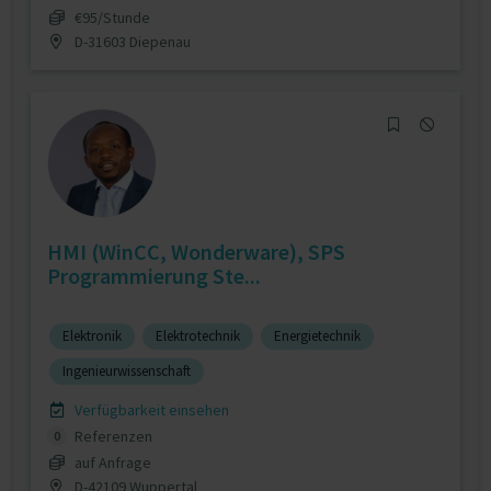
€95/Stunde
D-31603 Diepenau
HMI (WinCC, Wonderware), SPS
Programmierung Ste...
Elektronik
Elektrotechnik
Energietechnik
Ingenieurwissenschaft
Verfügbarkeit einsehen
Referenzen
0
auf Anfrage
D-42109 Wuppertal