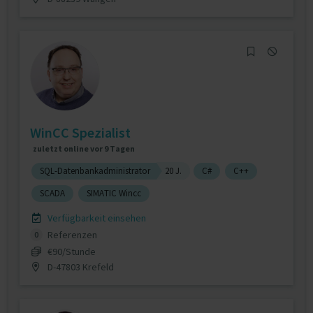
WinCC Spezialist
zuletzt online vor 9 Tagen
SQL-Datenbankadministrator
20 J.
C#
C++
SCADA
SIMATIC Wincc
Verfügbarkeit einsehen
Referenzen
0
€90/Stunde
D-47803 Krefeld