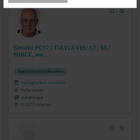
Simatic PCS7 / TIA V13-V16/ S7 / S5 /
WINCC, we...
Elektrische Inbetriebnahme
Verfügbarkeit einsehen
Referenzen
0
auf Anfrage
D-28777 Bremen