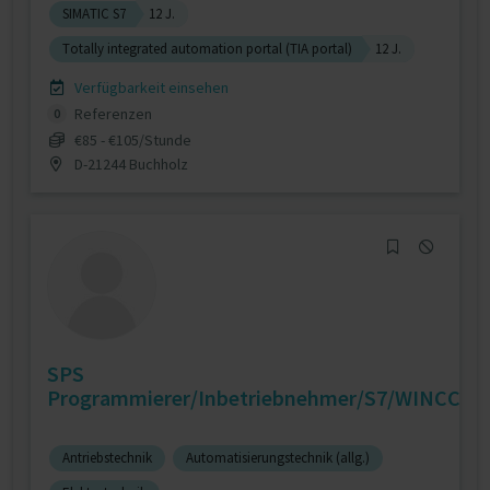
SIMATIC S7
12 J.
Totally integrated automation portal (TIA portal)
12 J.
Verfügbarkeit einsehen
Referenzen
0
€85 - €105/Stunde
D-21244 Buchholz
SPS
Programmierer/Inbetriebnehmer/S7/WINCC
Antriebstechnik
Automatisierungstechnik (allg.)