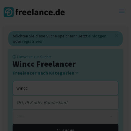
Toggl
menu
Möchten Sie diese Suche speichern? Jetzt
einloggen
oder
registrieren
Hinweise zur Suche
Wincc Freelancer
Freelancer nach Kategorien
0 km
SUCHE