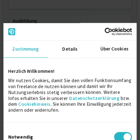
Ausbildung
Geographic Information Systems
MSc
Zustimmung
Details
Über Cookies
2012
Salzburg
Herzlich Willkommen!
Master of Business Administration
Wir nutzen Cookies, damit Sie den vollen Funktionsumfang
MBA
von freelance.de nutzen können und damit wir Ihr
Nutzungserlebnis stetig verbessern können. Weitere
2006
Infos erhalten Sie in unserer
Datenschutzerklärung
bzw.
Liverpool
dem
Cookiehinweis
. Sie können Ihre Einwilligung jederzeit
ändern oder widerrufen.
Wirtschaftsinformatik / Business
Informatics
Bachlor
Einwilligungsauswahl
Notwendig
2001