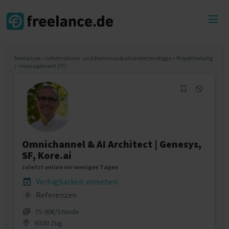
Toggl
menu
freelancer
»
Informations- und Kommunikationstechnologie
»
Projektleitung
/ -management (IT)
Omnichannel & AI Architect | Genesys,
SF, Kore.ai
zuletzt online vor wenigen Tagen
Verfügbarkeit einsehen
Referenzen
0
75‐90€/Stunde
6300 Zug