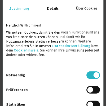
Details anzeigen
Zustimmung
Details
Über Cookies
Weitere Projekt‐ & Berufserfahrung anzeigen
Herzlich Willkommen!
Wir nutzen Cookies, damit Sie den vollen Funktionsumfang
Ausbildung
von freelance.de nutzen können und damit wir Ihr
Nutzungserlebnis stetig verbessern können. Weitere
Infos erhalten Sie in unserer
Datenschutzerklärung
bzw.
Kommunikationsdesign
dem
Cookiehinweis
. Sie können Ihre Einwilligung jederzeit
Diplom-Designerin (FH)
ändern oder widerrufen.
2001
HAWK Hildesheim
Einwilligungsauswahl
Notwendig
Über mich
Präferenzen
Nachhaltige Designlösungen in den Bereichen Print,
Packaging und Illustration – flexible, sorgfältige und
dennoch kreativ-begeisterte Arbeitsweise unter
Statistiken