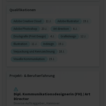
Qualifikationen
Adobe Creative Cloud
11 J.
Adobe Illustrator
19 J.
Adobe Photoshop
23 J.
Art direction
6 J.
Druckgrafik (Print Design)
4 J.
Grafikdesign
12 J.
Illustration
11 J.
Indesign
19 J.
Verpackung und Kennzeichnung
18 J.
Visuelle Kommunikation
19 J.
Projekt‐ & Berufserfahrung
Dipl. Kommunikationsdesignerin (FH) / Art
Director
Diverse Auftraggeber, Hannover