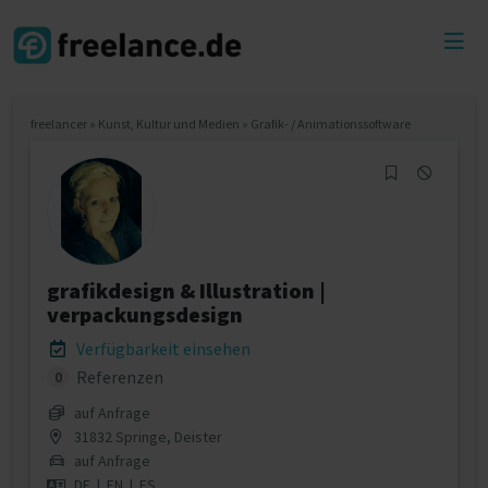
Toggl
menu
freelancer
»
Kunst, Kultur und Medien
»
Grafik- / Animationssoftware
grafikdesign & Illustration |
verpackungsdesign
Verfügbarkeit einsehen
Referenzen
0
auf Anfrage
31832 Springe, Deister
auf Anfrage
DE
|
EN
|
ES