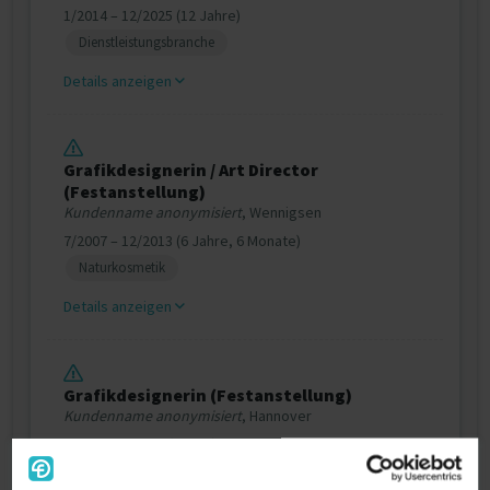
1/2014 – 12/2025 (12 Jahre)
Dienstleistungsbranche
Details anzeigen
Grafikdesignerin / Art Director
(Festanstellung)
Kundenname anonymisiert
, Wennigsen
7/2007 – 12/2013 (6 Jahre, 6 Monate)
Naturkosmetik
Details anzeigen
Grafikdesignerin (Festanstellung)
Kundenname anonymisiert
, Hannover
8/2006 – 7/2007 (1 Jahr)
Medienbranche