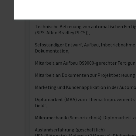
2. für Windkraftanlagen,
Leitungstätigkeit, Projektmanagement, Chan
Technische Betreuung von automatischen Ferti
(SPS-Allen Bradley PLC5)),
Selbständiger Entwurf, Aufbau, Inbetriebnahme
Dokumentation,
Mitarbeit am Aufbau QS9000-gerechter Fertigungs
Mitarbeit an Dokumenten zur Projektbetreuung 
Marketing und Kundenapplikation in der Automob
Diplomarbeit (MBA) zum Thema Improvements of 
field",
Mikromechanik (Sensortechnik): Diplomarbeit 
Auslandserfahrung (geschäftlich):
USA (6 Monate), Malaysia (3 Monate), Philippine