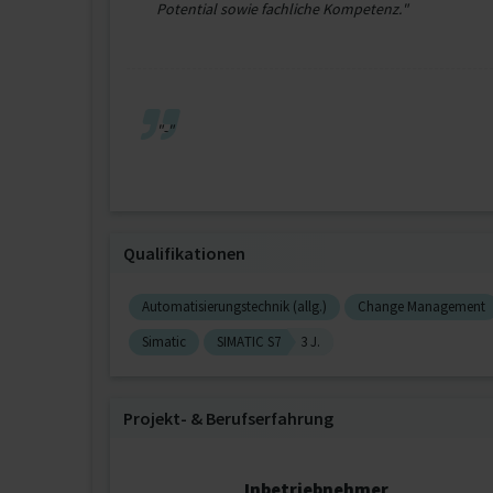
Potential sowie fachliche Kompetenz."
"-"
Qualifikationen
Automatisierungstechnik (allg.)
Change Management
Simatic
SIMATIC S7
3 J.
Projekt‐ & Berufserfahrung
Inbetriebnehmer