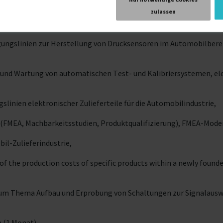
zulassen
ge Management
gungslinien zur Herstellung von Drucksensoren im Automobilber
 und Wartung von automatischen Test- und Kalibriersystemen, el
linien elektronischer Zulieferteile für die Automobilindustrie,
(FMEA, Machbarkeitsstudien, Produktqualifizierung), FMEA-Mode
il-Zulieferindustrie,
the production costs of specific products within a newly foun
zum Thema Aufbau und Erprobung von Schaltungen zur Signalausw
n (1 Monat)