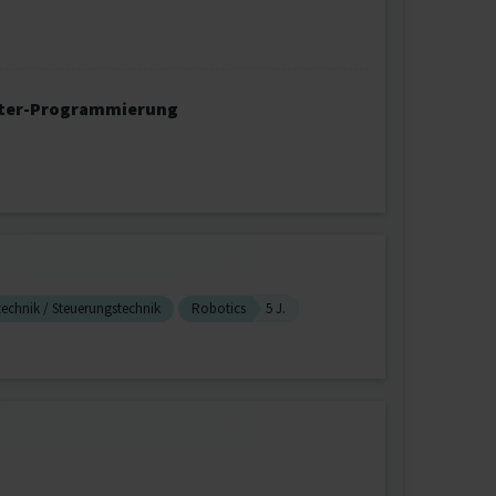
oter-Programmierung
echnik / Steuerungstechnik
Robotics
5 J.