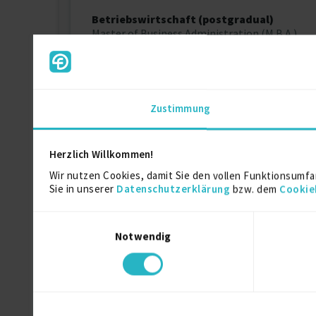
Betriebswirtschaft (postgradual)
Master of Business Administration (M.B.A.)
Gerätetechnik (Feinwerktechnik), Mikro
Diplomingenieur (TU)
Zustimmung
Herzlich Willkommen!
Über mich
Wir nutzen Cookies, damit Sie den vollen Funktionsumfa
Sie in unserer
Datenschutzerklärung
bzw. dem
Cookie
Automatisierungstechnik:
1. SPS-Programmierung (Allen-Bradley,SIEMENS 
Einwilligungsauswahl
2. Visualisierung mit WinCCflexible,
3. Robotersteuerung (Bosch/Stäubli),
Notwendig
4. Regelungstechnik,
5. Schaltschrank- und Steuerungsbau,
Elektrokonstruktion mit EPLAN P8 für:
1. Sondermaschinen und Vorrichtungen,