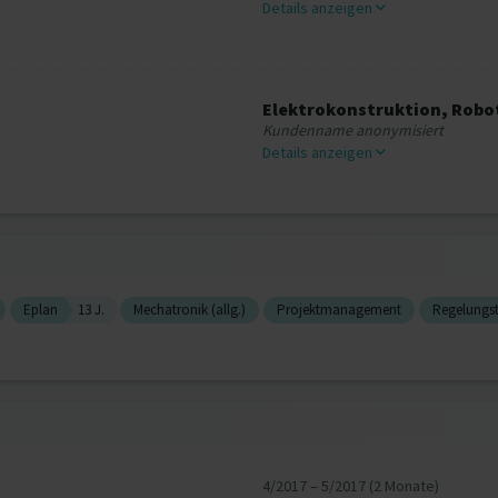
Details anzeigen
Elektrokonstruktion, Rob
Kundenname anonymisiert
Details anzeigen
Eplan
13 J.
Mechatronik (allg.)
Projektmanagement
Regelungst
4/2017 – 5/2017 (2 Monate)