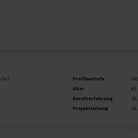
che)
Profilaufrufe
50
Alter
62
Berufserfahrung
36 
Projektleitung
16 