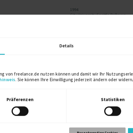
1994
City University Seattle Bellevue
systemtechnik
1990
TU Karl-Marx-Stadt (Chemnitz)
Details
ng von freelance.de nutzen können und damit wir Ihr Nutzungserle
hinweis
. Sie können Ihre Einwilligung jederzeit ändern oder widerr
S7, TIA),
Präferenzen
Statistiken
Nur notwendige Cookies