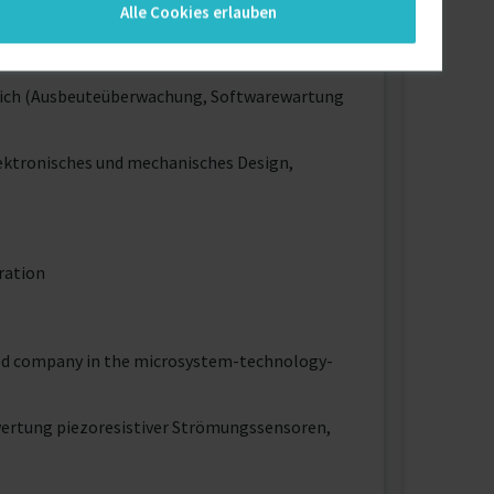
Alle Cookies erlauben
eich (Ausbeuteüberwachung, Softwarewartung
ektronisches und mechanisches Design,
ration
ded company in the microsystem-technology-
ertung piezoresistiver Strömungssensoren,