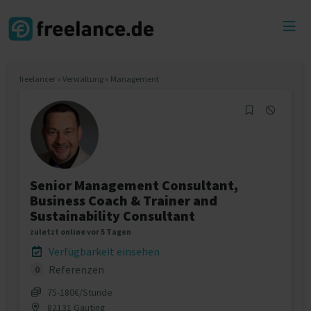
Toggl
menu
freelancer
»
Verwaltung
»
Management
Senior Management Consultant,
Business Coach & Trainer and
Sustainability Consultant
zuletzt online vor 5 Tagen
Verfügbarkeit einsehen
Referenzen
0
75‐180€/Stunde
82131 Gauting