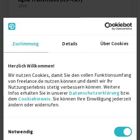
2020
Certified Facilitator LEGO SERIOUS PLAY
2020
Zustimmung
Details
Über Cookies
Lean Portfolio Management (SAFe LPM)
2019
Herzlich Willkommen!
ICAgile Certified Professional - Agility in
Wir nutzen Cookies, damit Sie den vollen Funktionsumfang
the Enterprise (ICP-ENT)
von freelance.de nutzen können und damit wir Ihr
2019
Nutzungserlebnis stetig verbessern können. Weitere
Infos erhalten Sie in unserer
Datenschutzerklärung
bzw.
dem
Cookiehinweis
. Sie können Ihre Einwilligung jederzeit
ändern oder widerrufen.
OKR Champion masterclass
2019
Einwilligungsauswahl
Integral Agile Transformation
Notwendig
Framework™