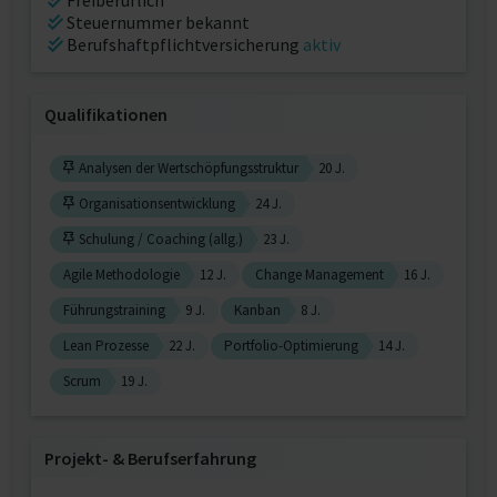
Freiberuflich
Steuernummer bekannt
Berufshaftpflichtversicherung
aktiv
Qualifikationen
Analysen der Wertschöpfungsstruktur
20 J.
Organisationsentwicklung
24 J.
Schulung / Coaching (allg.)
23 J.
Agile Methodologie
12 J.
Change Management
16 J.
Führungstraining
9 J.
Kanban
8 J.
Lean Prozesse
22 J.
Portfolio-Optimierung
14 J.
Scrum
19 J.
Projekt‐ & Berufserfahrung