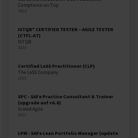
Comptence on Top
2024
ISTQB® CERTIFIED TESTER – AGILE TESTER
(CTFL-AT)
ISTQB
2023
Certified LeSS Practitioner (CLP)
The LeSS Company
2023
SPC - SAFe Practice Consultant & Trainer
(upgrade auf v6.0)
Scaled Agile
2023
LPM - SAFe Lean Portfolio Manager (update