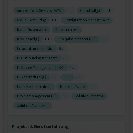
Amazon Web Services (AWS)
1 J.
Cloud (allg.)
2 J.
Cloud Computing
4 J.
Configuration Management
Daten-Governance
Datenarchitekt
DevOps (allg.)
1 J.
Enterprise Architect (EA)
1 J.
Infrastrukturarchitektur
6 J.
IT-Outsourcing-Konzepte
2 J.
IT Service Management (ITSM)
1 J.
IT Sicherheit (allg.)
1 J.
ITIL
2 J.
Leiter Rechenzentrum
Microsoft Azure
1 J.
Projektmanagement (IT)
7 J.
Solution Architekt
Solution Architektur
Projekt‐ & Berufserfahrung