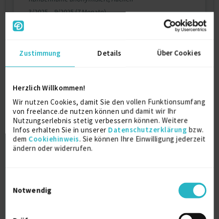
3/2025 – 9/2025 (7 Monate)
Gesundheitswesen
Details anzeigen
Zustimmung
Details
Über Cookies
Weitere Projekt‐ & Berufserfahrung anzeigen
Herzlich Willkommen!
Wir nutzen Cookies, damit Sie den vollen Funktionsumfang
Zertifikate
von freelance.de nutzen können und damit wir Ihr
Nutzungserlebnis stetig verbessern können. Weitere
Infos erhalten Sie in unserer
Datenschutzerklärung
bzw.
Togaf 9.1 Certified
dem
Cookiehinweis
. Sie können Ihre Einwilligung jederzeit
2016
ändern oder widerrufen.
ITIL V3 Foundation
2011
Einwilligungsauswahl
Notwendig