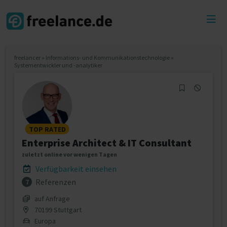
Toggl
menu
freelancer
»
Informations- und Kommunikationstechnologie
»
Systementwickler und -analytiker
TOP RATED
Enterprise Architect & IT Consultant
zuletzt online vor wenigen Tagen
Verfügbarkeit einsehen
Referenzen
7
auf Anfrage
70199 Stuttgart
Europa