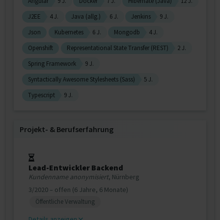
Angular
9 J.
Docker
7 J.
Hibernate (Java)
12 J.
J2EE
4 J.
Java (allg.)
6 J.
Jenkins
9 J.
Json
Kubernetes
6 J.
Mongodb
4 J.
Openshift
Representational State Transfer (REST)
2 J.
Spring Framework
9 J.
Syntactically Awesome Stylesheets (Sass)
5 J.
Typescript
9 J.
Projekt‐ & Berufserfahrung
Lead-Entwickler Backend
Kundenname anonymisiert
, Nürnberg
3/2020 – offen (6 Jahre, 6 Monate)
Öffentliche Verwaltung
Details anzeigen