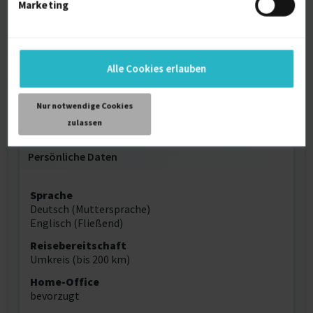
Marketing
Angebot innerhalb von vier Wochen wechseln
könnte.
Weitere Kenntnisse
Alle Cookies erlauben
Java-Entwicklung (seit 2002), JEE (seit ~2005),
Nur notwendige Cookies
Angular & Spring-Boot (seit März 2017)
zulassen
Persönliche Daten
Sprache
Deutsch (Muttersprache)
Englisch (Fließend)
Reisebereitschaft
Umkreis (bis 200 km)
Home-Office
bevorzugt