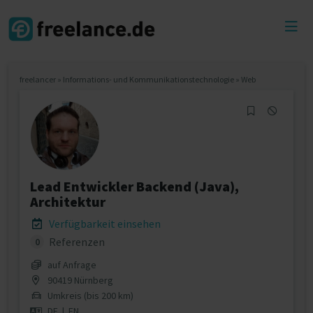
Toggl
menu
freelancer
»
Informations- und Kommunikationstechnologie
»
Web
Lead Entwickler Backend (Java),
Architektur
Verfügbarkeit einsehen
Referenzen
0
auf Anfrage
90419 Nürnberg
Umkreis (bis 200 km)
DE
|
EN