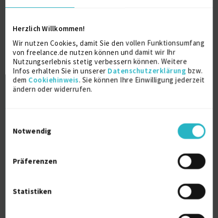
Ausbildung
Herzlich Willkommen!
Wir nutzen Cookies, damit Sie den vollen Funktionsumfang
von freelance.de nutzen können und damit wir Ihr
IT-System-Kaufmann
Nutzungserlebnis stetig verbessern können. Weitere
Ausbildung
Infos erhalten Sie in unserer
Datenschutzerklärung
bzw.
2003
dem
Cookiehinweis
. Sie können Ihre Einwilligung jederzeit
Nürnberg
ändern oder widerrufen.
Einwilligungsauswahl
Über mich
Notwendig
Durch über 21 Jahre Erfahrung in der IT habe ich
bereits mehrere Rollen in kleineren sowie größeren
Präferenzen
Projekten erfolgreich bewältigt - von der Rolle als
Fullstack-Entwickler, des Architekten, Scrum-
Masters und auch des techn. Projektleiters.
Statistiken
Aktuell befinde ich mich in einem langfrisitgen
Projekt, das ich allerdings für ein interessantes