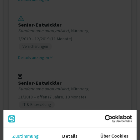
Senior-Entwickler
Kundenname anonymisiert
, Nürnberg
2/2019 – 12/2019 (11 Monate)
Versicherungen
Details anzeigen
Senior-Entwickler
Kundenname anonymisiert
, Nürnberg
11/2018 – offen (7 Jahre, 10 Monate)
IT & Entwicklung
Details anzeigen
Weitere Projekt‐ & Berufserfahrung anzeigen
Zustimmung
Details
Über Cookies