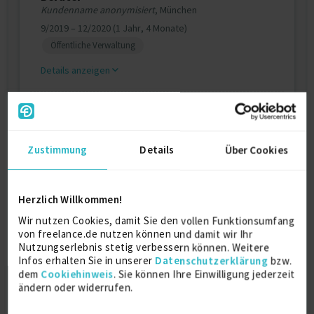
Kundenname anonymisiert
, München
9/2019 – 12/2020 (1 Jahr, 4 Monate)
Öffentliche Verwaltung
Details anzeigen
Weitere Projekt‐ & Berufserfahrung anzeigen
Zustimmung
Details
Über Cookies
Ausbildung
Herzlich Willkommen!
Wirtschaftsinformatik
Diplom
Wir nutzen Cookies, damit Sie den vollen Funktionsumfang
von freelance.de nutzen können und damit wir Ihr
2010
Hamburg
Nutzungserlebnis stetig verbessern können. Weitere
Infos erhalten Sie in unserer
Datenschutzerklärung
bzw.
dem
Cookiehinweis
. Sie können Ihre Einwilligung jederzeit
ändern oder widerrufen.
Über mich