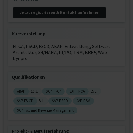
Jetzt registrieren & Kontakt aufnehmen
Kurzvorstellung
FI-CA, PSCD, FSCD, ABAP-Entwicklung, Software-
Architektur, S4/HANA, PI/PO, TRM, BRF+, Web
Dynpro
Qualifikationen
ABAP
13 J.
SAP FI-AP
SAP FI-CA
15 J.
SAP FS-CD
5 J.
SAP PSCD
SAP PSM
SAP Tax and Revenue Management
Projekt‐ & Berufserfahrung