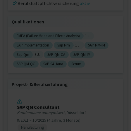
Berufshaftpflichtversicherung
aktiv
Qualifikationen
FMEA (Failure Mode and Effects Analysis)
1 J.
SAP Implementation
Sap Mm
1 J.
SAP MM-IM
Sap Qm
3 J.
SAP QM-CA
SAP QM-IM
SAP QM-QC
SAP S4 Hana
Scrum
Projekt‐ & Berufserfahrung
SAP QM Consultant
Kundenname anonymisiert
, Düsseldorf
8/2021 – 10/2025 (4 Jahre, 3 Monate)
Manufacturing