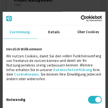
Project Management
1999
Ausbildung
Zustimmung
Details
Über Cookies
1994
IT Bachelor within IT & Business Strategy
Herzlich Willkommen!
1996
Skive College
Wir nutzen Cookies, damit Sie den vollen Funktionsumfang
von freelance.de nutzen können und damit wir Ihr
Nutzungserlebnis stetig verbessern können. Weitere
Infos erhalten Sie in unserer
Datenschutzerklärung
bzw.
dem
Cookiehinweis
. Sie können Ihre Einwilligung jederzeit
Über mich
ändern oder widerrufen.
I have always aimed to provide SAP best practice and
to utilize the SAP system as much as possible within
Einwilligungsauswahl
the boundaries of the SAP standard functionality
Notwendig
and has experience from several roles as:
- SAP QM and MM Consultant