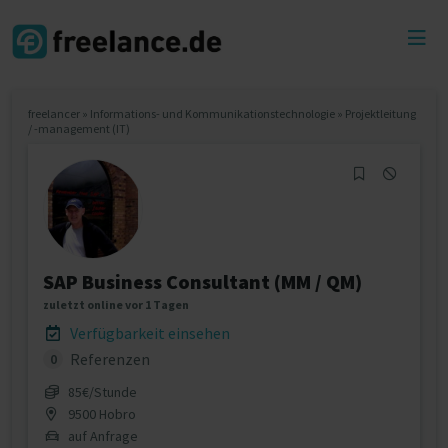
Toggl
menu
freelancer
»
Informations- und Kommunikationstechnologie
»
Projektleitung
/ -management (IT)
SAP Business Consultant (MM / QM)
zuletzt online vor 1 Tagen
Verfügbarkeit einsehen
Referenzen
0
85€/Stunde
9500 Hobro
auf Anfrage