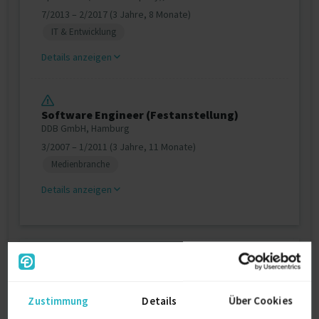
7/2013 – 2/2017 (3 Jahre, 8 Monate)
IT & Entwicklung
Details anzeigen
Software Engineer (Festanstellung)
DDB GmbH, Hamburg
3/2007 – 1/2011 (3 Jahre, 11 Monate)
Medienbranche
Details anzeigen
Zertifikate
ISTQB Certified tester
Zustimmung
Details
Über Cookies
2006