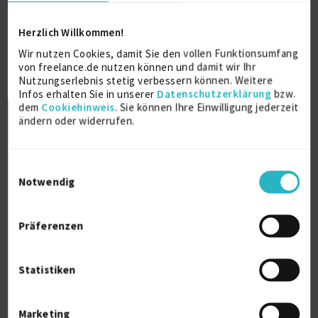
Herzlich Willkommen!
Ausbildung
Wir nutzen Cookies, damit Sie den vollen Funktionsumfang
von freelance.de nutzen können und damit wir Ihr
Nutzungserlebnis stetig verbessern können. Weitere
Medieninformatik
Infos erhalten Sie in unserer
Datenschutzerklärung
bzw.
Diplom Informatiker (FH)
dem
Cookiehinweis
. Sie können Ihre Einwilligung jederzeit
ändern oder widerrufen.
2006
Hochschule Bremen
Einwilligungsauswahl
Notwendig
Weitere Kenntnisse
Präferenzen
With more than 15 years professional experience in
multiple projects and various industries, I am
offering following backend and frontend skills:
Statistiken
- Software engineering
Java
Spring Boot / Framework
Marketing
Magnolia CMS