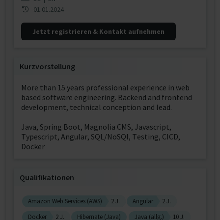
01.01.2024
Jetzt registrieren & Kontakt aufnehmen
Kurzvorstellung
More than 15 years professional experience in web
based software engineering. Backend and frontend
development, technical conception and lead.
Java, Spring Boot, Magnolia CMS, Javascript,
Typescript, Angular, SQL/NoSQl, Testing, CICD,
Docker
Qualifikationen
Amazon Web Services (AWS)
2 J.
Angular
2 J.
Docker
2 J.
Hibernate (Java)
Java (allg.)
10 J.