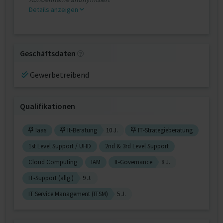
Details anzeigen
Geschäftsdaten
Gewerbetreibend
Qualifikationen
Iaas
It-Beratung
10 J.
IT-Strategieberatung
1st Level Support / UHD
2nd & 3rd Level Support
Cloud Computing
IAM
It-Governance
8 J.
IT-Support (allg.)
9 J.
IT Service Management (ITSM)
5 J.