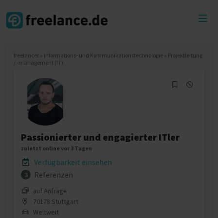
Toggl
menu
freelancer
»
Informations- und Kommunikationstechnologie
»
Projektleitung
/ -management (IT)
Passionierter und engagierter ITler
zuletzt online vor 3 Tagen
Verfügbarkeit einsehen
Referenzen
3
auf Anfrage
70178 Stuttgart
Weltweit