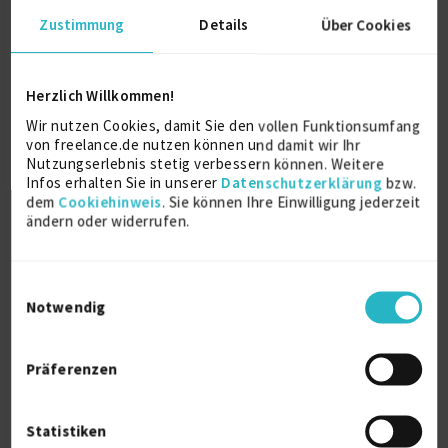
Fachinformatiker
Zustimmung
Details
Über Cookies
Anwendungsentwicklung
Ausbildung
2006
Herzlich Willkommen!
Weilheim an der Teck
Wir nutzen Cookies, damit Sie den vollen Funktionsumfang
von freelance.de nutzen können und damit wir Ihr
Nutzungserlebnis stetig verbessern können. Weitere
Infos erhalten Sie in unserer
Datenschutzerklärung
bzw.
Über mich
dem
Cookiehinweis
. Sie können Ihre Einwilligung jederzeit
ändern oder widerrufen.
Ich bin ein passionierter und engagierter IT-
Freelancer mit umfassender Erfahrung in
Softwareentwicklung, Datenbankmanagement,
Einwilligungsauswahl
Netzwerksicherheit und Cloud-Computing. Meine
Notwendig
berufliche Laufbahn hat mich mit einer breiten
Palette von Technologien und Branchen vertraut
gemacht, wodurch ich eine robuste Fähigkeit
Präferenzen
entwickelt habe, komplexe IT-Probleme effizient zu
lösen.
Statistiken