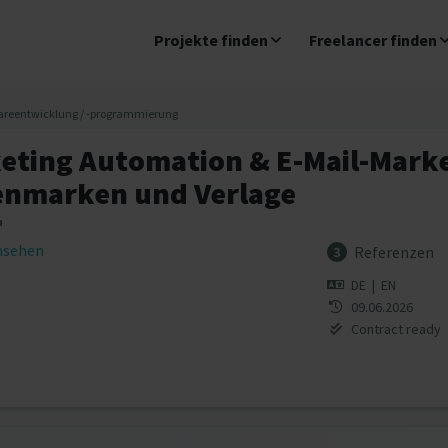
Projekte finden
Freelancer finden
areentwicklung / -programmierung
eting Automation & E-Mail-Marke
enmarken und Verlage
n
insehen
Referenzen
3
DE
|
EN
09.06.2026
Contract ready