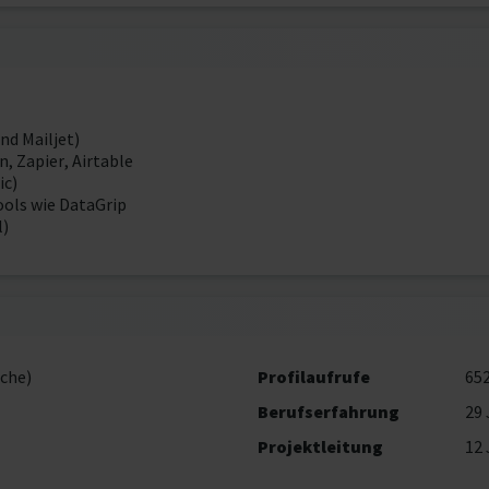
nd Mailjet)
, Zapier, Airtable
ic)
ols wie DataGrip
l)
che)
Profilaufrufe
65
Berufserfahrung
29 
Projektleitung
12 