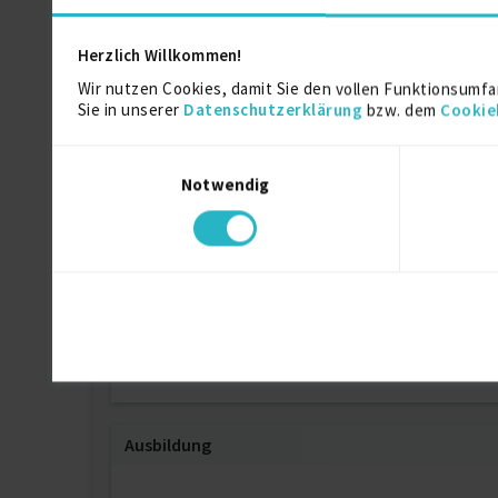
Deliverability Certified
Herzlich Willkommen!
Klaviyo Academy
Wir nutzen Cookies, damit Sie den vollen Funktionsumfa
Sie in unserer
Datenschutzerklärung
bzw. dem
Cookie
Advanced Content Marketing with Brian 
Einwilligungsauswahl
Notwendig
Email Marketing: Strategy and Optimizat
E-Mail-Marketing / HubSpot Academy
Marketing Strategy: SEO Content Writing
Ausbildung