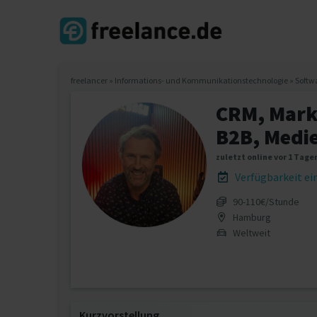
freelancer
»
Informations- und Kommunikationstechnologie
»
Softw
CRM, Mark
B2B, Medi
zuletzt online vor 1 Tage
Verfügbarkeit e
90‐110€/Stunde
Hamburg
Weltweit
Kurzvorstellung