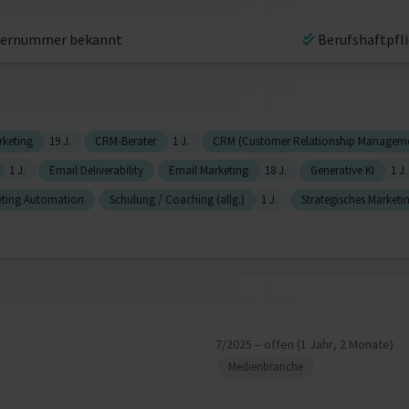
ernummer bekannt
Berufshaftpfl
rketing
19 J.
CRM-Berater
1 J.
CRM (Customer Relationship Managem
1 J.
Email Deliverability
Email Marketing
18 J.
Generative KI
1 J.
eting Automation
Schulung / Coaching (allg.)
1 J.
Strategisches Marketi
7/2025 – offen (1 Jahr, 2 Monate)
Medienbranche