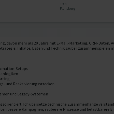
1999
Flensburg
eting, davon mehr als 20 Jahre mit E-Mail-Marketing, CRM-Daten,
 Strategie, Inhalte, Daten und Technik sauber zusammenspielen 
tomation-Setups
nenlogiken
orting
s- und Reaktivierungsstrecken
temen und Legacy-Systemen
ngsorientiert. Ich übersetze technische Zusammenhänge verständl
rcen bessere Kampagnen, sauberere Prozesse und belastbarere E