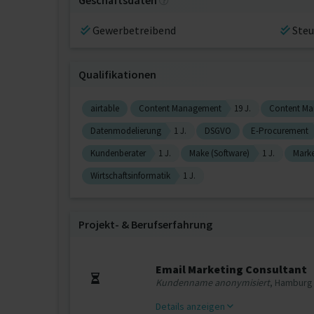
Geschäftsdaten
Gewerbetreibend
Steu
Qualifikationen
airtable
Content Management
19 J.
Content Ma
Datenmodelierung
1 J.
DSGVO
E-Procurement
Kundenberater
1 J.
Make (Software)
1 J.
Mark
Wirtschaftsinformatik
1 J.
Projekt‐ & Berufserfahrung
Email Marketing Consultant
Kundenname anonymisiert
, Hamburg
Details anzeigen