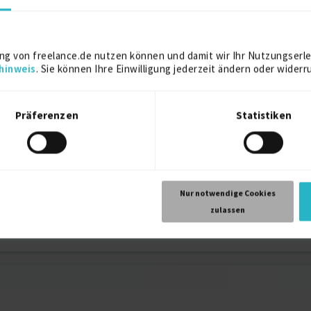
2024
ng von freelance.de nutzen können und damit wir Ihr Nutzungserle
hinweis
. Sie können Ihre Einwilligung jederzeit ändern oder widerr
Dean
2022
Präferenzen
Statistiken
ion von Virginia O'Connor
2022
2022
Nur notwendige Cookies
zulassen
 von Kristina Azarenko
2022