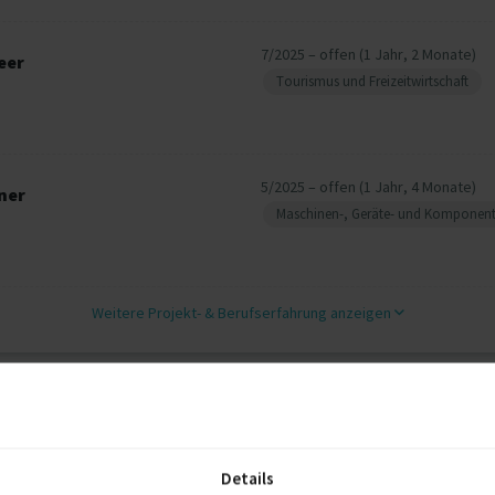
7/2025 – offen (1 Jahr, 2 Monate)
eer
Tourismus und Freizeitwirtschaft
5/2025 – offen (1 Jahr, 4 Monate)
ner
Maschinen-, Geräte- und Komponen
Weitere Projekt‐ & Berufserfahrung anzeigen
2025
Details