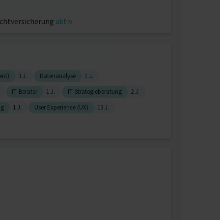
ichtversicherung
aktiv
ent)
3 J.
Datenanalyse
1 J.
IT-Berater
1 J.
IT-Strategieberatung
2 J.
ng
1 J.
User Experience (UX)
13 J.