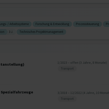
gungs- / Arbeitssysteme
Forschung & Entwicklung
Prozesssteuerung
Pr
ion
3 J.
Technisches Projektmanagement
1/2023 – offen (3 Jahre, 8 Monate)
stanstellung)
Transport
 Spezialfahrzeuge
3/2018 – 12/2022 (4 Jahre, 10 Monat
Transport