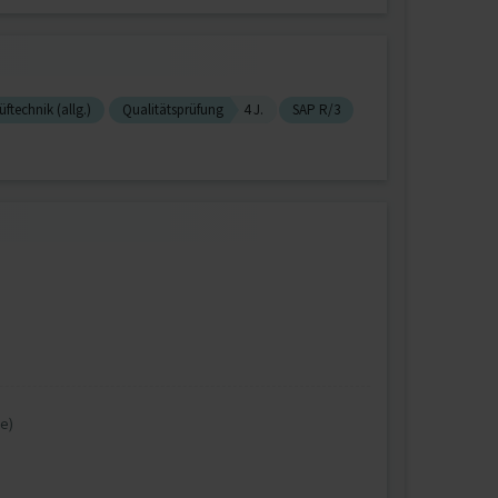
üftechnik (allg.)
Qualitätsprüfung
4 J.
SAP R/3
e)