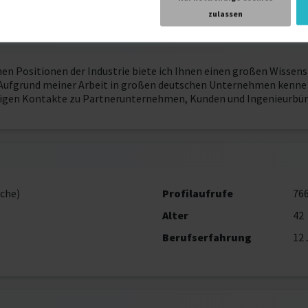
zulassen
nen Positionen der Industrie biete ich Ihnen einen großen Wissen
Aufgrund meiner Arbeit in großen deutschen Unternehmen kenne i
igen Kontakte zu Partnerunternehmen, Kunden und Ingenieurbüro
che)
Profilaufrufe
76
Alter
42
Berufserfahrung
12 