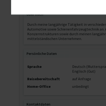
Über mich
Durch meine langjährige Tätigkeit in verschiede
Automotive sowie Schienenfahrzeugtechnik an. 
Konzernstrukturen sowie durch meinen langjähr
mittelständischen Unternehmen.
Persönliche Daten
Sprache
Deutsch (Mutterspra
Englisch (Gut)
Reisebereitschaft
auf Anfrage
Home-Office
unbedingt
Kontaktdaten