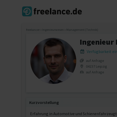
freelancer
»
Ingenieurwesen
»
Management (Technik)
Ingenieur
Verfügbarkeit e
auf Anfrage
04157 Leipzig
auf Anfrage
Kurzvorstellung
Erfahrung in Automotive und Schienenfahrzeugt