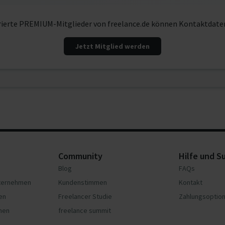
rierte PREMIUM-Mitglieder von freelance.de können Kontaktdate
Jetzt Mitglied werden
Community
Hilfe und S
Blog
FAQs
nternehmen
Kundenstimmen
Kontakt
en
Freelancer Studie
Zahlungsoptio
hmen
freelance summit