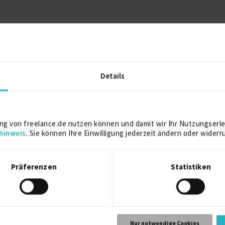
8/2016 – 2/2018 (1 Jahr, 7 Monate)
ellung)
Fertigungsindustrie
walde
Details
Weitere Projekt‐ & Berufserfahrung anzeigen
ng von freelance.de nutzen können und damit wir Ihr Nutzungserle
hinweis
. Sie können Ihre Einwilligung jederzeit ändern oder widerr
2013
Zwickau
Präferenzen
Statistiken
2007
Chemnitz
Nur notwendige Cookies