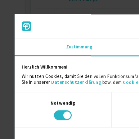
Arbeitsvorbereiter (Festanst
Kundenname anonymisiert
, Gerings
Details anzeigen
Zustimmung
Herzlich Willkommen!
Ausbildung
Wir nutzen Cookies, damit Sie den vollen Funktionsumfa
Sie in unserer
Datenschutzerklärung
bzw. dem
Cookie
Maschinenbau
Einwilligungsauswahl
Diplom-Ingenieur (FH)
Notwendig
Techniker für Maschinentechnik
Ausbildung