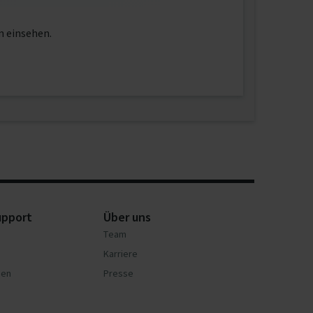
n einsehen.
upport
Über uns
Team
Karriere
nen
Presse