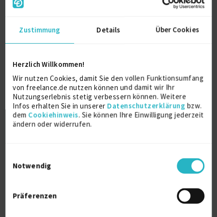
Remedy
Zustimmung
Details
Über Cookies
TDS Fujitsu AG
2009
Herzlich Willkommen!
Personaltraining
Wir nutzen Cookies, damit Sie den vollen Funktionsumfang
Olsten Management GmbH
von freelance.de nutzen können und damit wir Ihr
1998
Nutzungserlebnis stetig verbessern können. Weitere
Infos erhalten Sie in unserer
Datenschutzerklärung
bzw.
dem
Cookiehinweis
. Sie können Ihre Einwilligung jederzeit
ändern oder widerrufen.
Ausbildung
Einwilligungsauswahl
Speditionskaufmann
Notwendig
Ausbildung
1995
Fulda / Hessen
Präferenzen