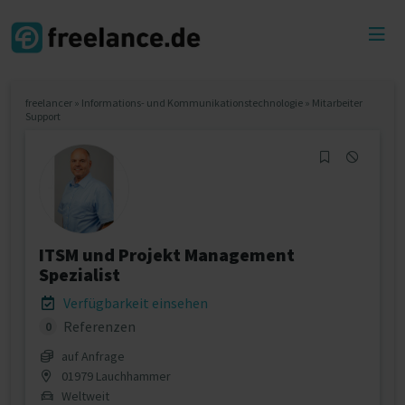
Toggl
menu
freelancer
»
Informations- und Kommunikationstechnologie
»
Mitarbeiter
Support
ITSM und Projekt Management
Spezialist
Verfügbarkeit einsehen
Referenzen
0
auf Anfrage
01979 Lauchhammer
Weltweit