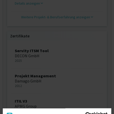
Details anzeigen
Weitere Projekt‐ & Berufserfahrung anzeigen
Zertifikate
Servity ITSM Tool
DECON GmbH
2025
Projekt Management
Damago GmbH
2012
ITIL V3
APMG Group
2011