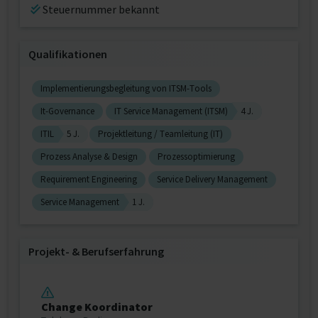
Steuernummer bekannt
Qualifikationen
Implementierungsbegleitung von ITSM-Tools
It-Governance
IT Service Management (ITSM)
4 J.
ITIL
5 J.
Projektleitung / Teamleitung (IT)
Prozess Analyse & Design
Prozessoptimierung
Requirement Engineering
Service Delivery Management
Service Management
1 J.
Projekt‐ & Berufserfahrung
Change Koordinator