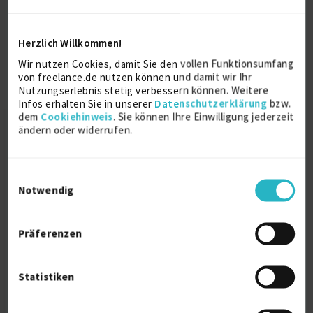
Kundenname anonymisiert
, Flensburg
5/2024 – offen (2 Jahre, 4 Monate)
Herzlich Willkommen!
Handel
Wir nutzen Cookies, damit Sie den vollen Funktionsumfang
Details anzeigen
von freelance.de nutzen können und damit wir Ihr
Nutzungserlebnis stetig verbessern können. Weitere
Infos erhalten Sie in unserer
Datenschutzerklärung
bzw.
Weitere Projekt‐ & Berufserfahrung anzeigen
dem
Cookiehinweis
. Sie können Ihre Einwilligung jederzeit
ändern oder widerrufen.
Ausbildung
Einwilligungsauswahl
Notwendig
PC-Systemberater
Ausbildung
Präferenzen
1992
Kiel
Statistiken
Über mich