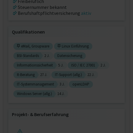
Freiberuflich
Steuernummer bekannt
Berufshaftpflichtversicherung
aktiv
Qualifikationen
eMail, Groupware
Linux Einführung
BSI-Standards
2 J.
Datensicherung
Informationssicherheit
5 J.
ISO / IEC 27001
2 J.
It-Beratung
27 J.
IT-Support (allg.)
22 J.
IT-Systemmanagement
3 J.
openLDAP
Windows Server (allg.)
14 J.
Projekt‐ & Berufserfahrung