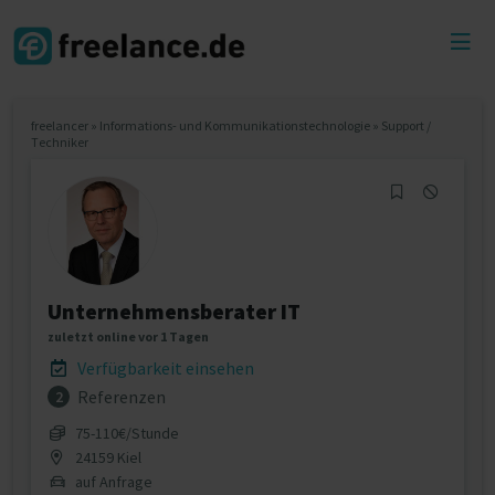
Toggl
menu
freelancer
»
Informations- und Kommunikationstechnologie
»
Support /
Techniker
Unternehmensberater IT
zuletzt online vor 1 Tagen
Verfügbarkeit einsehen
Referenzen
2
75‐110€/Stunde
24159 Kiel
auf Anfrage