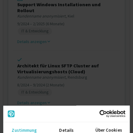
Support Windows Installationen und
Rollout
Kundenname anonymisiert
, Kiel
9/2024 – 2/2025 (6 Monate)
IT & Entwicklung
Details anzeigen
Architekt für Linux SFTP Cluster auf
Virtualisierungshosts (Cloud)
Kundenname anonymisiert
, Rendsburg
8/2024 – 9/2024 (2 Monate)
IT & Entwicklung
Details anzeigen
Planung Migration P2V und neue
Zustimmung
Details
Über Cookies
Archivierungssoftware