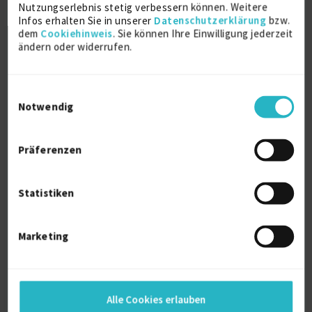
Tools
Nutzungserlebnis stetig verbessern können. Weitere
-------
Infos erhalten Sie in unserer
Datenschutzerklärung
bzw.
Miro, Mural, Typeform, Testiny, Adobe XD, Figma
dem
Cookiehinweis
. Sie können Ihre Einwilligung jederzeit
ändern oder widerrufen.
User Interface Design
==================
Einwilligungsauswahl
- CI/CD-konforme Gestaltung
Notwendig
- Typografie
- Design Systeme & Styleguides
- Responsive Design
Präferenzen
- Icon & Key Visual Design
- Bildbearbeitung & Retusche
- Accessibility & Barrierefreiheit
Statistiken
Tools
-------
Marketing
Figma, Adobe XD, Illustrator, Photoshop, Icomoon
Frontend-Entwicklung
===================
Alle Cookies erlauben
- Templating (HTML5 & CSS3)