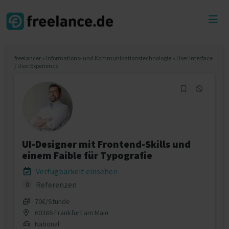
Toggl
menu
freelancer
»
Informations- und Kommunikationstechnologie
»
User Interface
/ User Experience
UI-Designer mit Frontend-Skills und
einem Faible für Typografie
Verfügbarkeit einsehen
Referenzen
0
70€/Stunde
60386 Frankfurt am Main
National