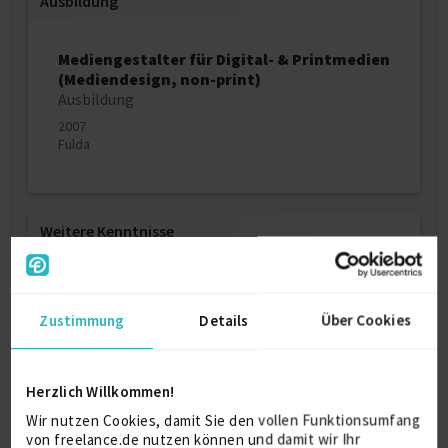
Ausbildung
Mediengestalter für Digital- & Printmedien
(Mediendesign, non-print)
Ausbildung
2007
Fulda
Weitere Kenntnisse
User Experience Design
====================
- User Journey Maps & User Flows
Zustimmung
Details
Über Cookies
- Informationsarchitektur
- Umfragen & Interviews
- UI-Test-Management
Herzlich Willkommen!
- Wireframes
- Prototypen
Wir nutzen Cookies, damit Sie den vollen Funktionsumfang
von freelance.de nutzen können und damit wir Ihr