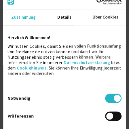
2016
Zustimmung
Details
Über Cookies
Applikation Consult "ABAP Workbench"
SAP
2000
Herzlich Willkommen!
Wir nutzen Cookies, damit Sie den vollen Funktionsumfang
von freelance.de nutzen können und damit wir Ihr
Nutzungserlebnis stetig verbessern können. Weitere
Ausbildung
Infos erhalten Sie in unserer
Datenschutzerklärung
bzw.
dem
Cookiehinweis
. Sie können Ihre Einwilligung jederzeit
ändern oder widerrufen.
SAP DBW73 Delta BW 7.0 to BW 7.3
Ausbildung
SAP
Einwilligungsauswahl
2013
Notwendig
SAP TZBI4O SAP Business Objects BI 4.0
Präferenzen
Ausbildung
SAP