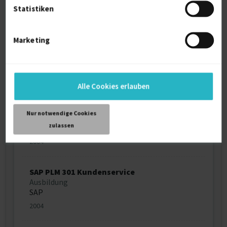
2011
Statistiken
SAP P01
Marketing
Ausbildung
SAP
2006
Alle Cookies erlauben
SAP BIT670 Datenarchivierung -
Programmierung
Nur notwendige Cookies
Ausbildung
zulassen
SAP
2004
SAP PLM 301 Kundenservice
Ausbildung
SAP
2004