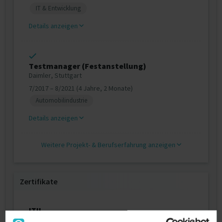
IT & Entwicklung
Details anzeigen
Testmanager (Festanstellung)
Daimler, Stuttgart
7/2017 – 8/2021 (4 Jahre, 2 Monate)
Automobilindustrie
Details anzeigen
Weitere Projekt‐ & Berufserfahrung anzeigen
Zertifikate
ITIL
ITIL