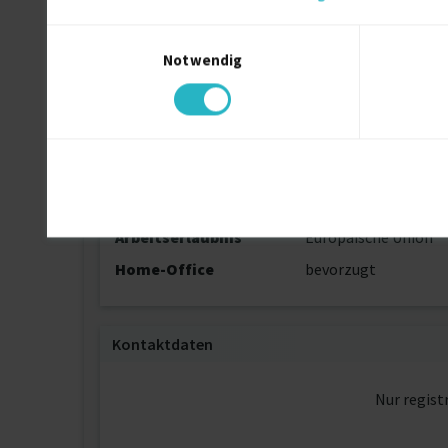
Einwilligungsauswahl
Persönliche Daten
Notwendig
Sprache
Armenisch (Mutters
Deutsch (Fließend)
Englisch (Fließend)
Arabisch (Fließend)
Griechisch (Fließend
Reisebereitschaft
auf Anfrage
Arbeitserlaubnis
Europäische Union
Home-Office
bevorzugt
Kontaktdaten
Nur regist