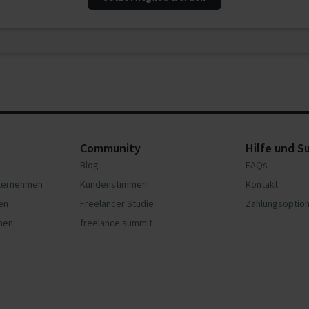
Community
Hilfe und S
Blog
FAQs
nternehmen
Kundenstimmen
Kontakt
en
Freelancer Studie
Zahlungsoptio
hmen
freelance summit