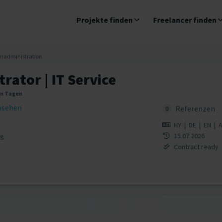
Projekte finden
Freelancer finden
madministration
rator | IT Service
en Tagen
insehen
Referenzen
0
HY
|
DE
|
EN
|
rg
15.07.2026
Contract ready