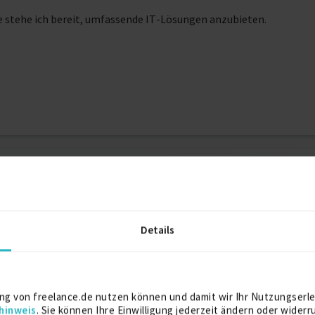
e stehe ich bereit, umfassende IT-Lösungen anzubieten.
ernummer bekannt
Berufshaftpfl
Details
nfrastrukturarchitektur
Microsoft 365
Open Source
Projektleitung / Tea
ng von freelance.de nutzen können und damit wir Ihr Nutzungserle
hinweis
. Sie können Ihre Einwilligung jederzeit ändern oder widerr