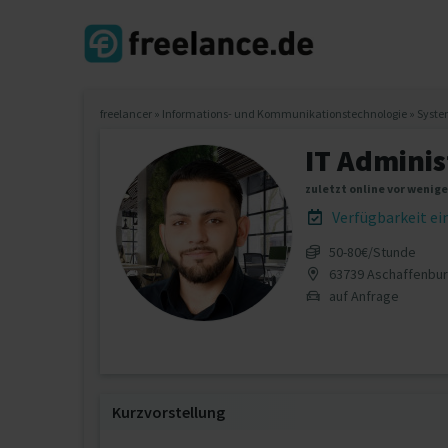
freelancer
»
Informations- und Kommunikationstechnologie
»
Syste
IT Administ
zuletzt online vor wenig
Verfügbarkeit e
50‐80€/Stunde
63739 Aschaffenbu
auf Anfrage
Kurzvorstellung