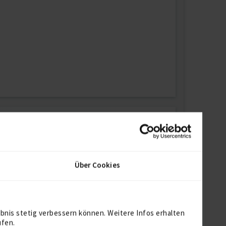
ichtversicherung
aktiv
Über Cookies
mleitung (IT)
Server Administration
bnis stetig verbessern können. Weitere Infos erhalten
ufen.