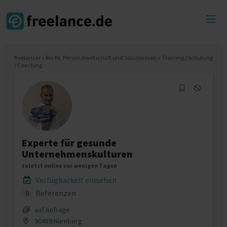
Toggl
menu
freelancer
»
Recht, Personalwirtschaft und Sozialwesen
»
Training / Schulung
/ Coaching
Experte für gesunde
Unternehmenskulturen
zuletzt online vor wenigen Tagen
Verfügbarkeit einsehen
Referenzen
0
auf Anfrage
90489 Nürnberg