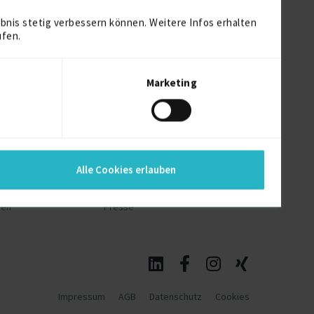
bnis stetig verbessern können. Weitere Infos erhalten
ufen.
Marketing
upport
Über uns
Team
Alle Cookies erlauben
Karriere
nen
Presse
Impressum
AGB
Datenschutz
Cookies