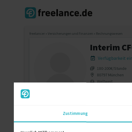
freelancer
»
Versicherungen und Finanzen
»
Rechnungswesen
Interim C
Verfügbarkeit e
180‐200€/Stunde
80797 München
Weltweit
Zustimmung
Dieses