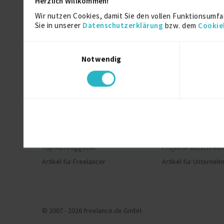
Herzlich Willkommen!
Wir nutzen Cookies, damit Sie den vollen Funktionsumfa
Sie in unserer
Datenschutzerklärung
bzw. dem
Cookie
Einwilligungsauswahl
Notwendig
Freelancer
Unternehmen
Projekte finden
Freelancer finden
Registrierung für Freelancer
Registrierung für U
Top-Auftraggeber
Projekte ausschreib
Artikel für Freelancer
Artikel für Unterne
© 2007 - 2026 freelance.de GmbH