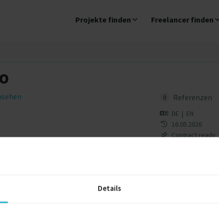
Projekte finden
Freelancer finden
FO
insehen
Referenzen
0
DE
|
EN
16.05.2026
Contract ready
Details
 Profil ist nur für registrierte Benutzer von Freelance.de si
Jetzt registrieren