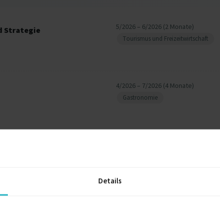
5/2026 – 6/2026 (2 Monate)
 Strategie
Tourismus und Freizeitwirtschaft
4/2026 – 7/2026 (4 Monate)
Gastronomie
1/2026 – 6/2026 (6 Monate)
Gesundheitswesen
Details
Weitere Projekt‐ & Berufserfahrung anzeigen