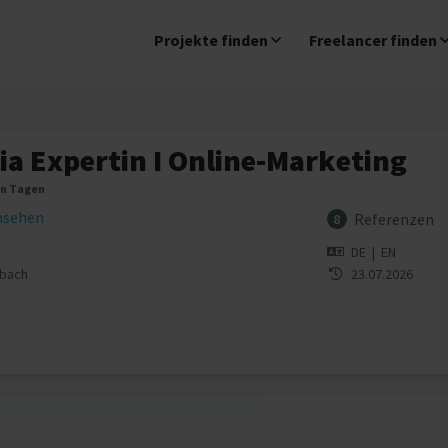
Projekte finden
Freelancer finden
ia Expertin I Online-Marketing
en Tagen
insehen
Referenzen
8
DE
|
EN
dbach
23.07.2026