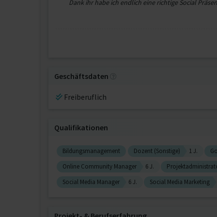
Dank ihr habe ich endlich eine richtige Social Präsen
Geschäftsdaten
Freiberuflich
Qualifikationen
Bildungsmanagement
Dozent (Sonstige)
1 J.
Go
Online Community Manager
6 J.
Projektadministrat
Social Media Manager
6 J.
Social Media Marketing
Projekt‐ & Berufserfahrung