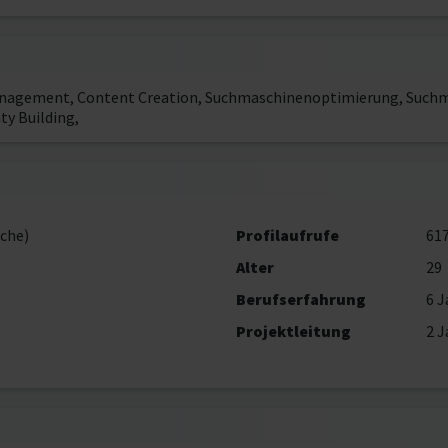
anagement, Content Creation, Suchmaschinenoptimierung, Suchma
y Building,
che)
Profilaufrufe
61
Alter
29
Berufserfahrung
6 J
Projektleitung
2 J