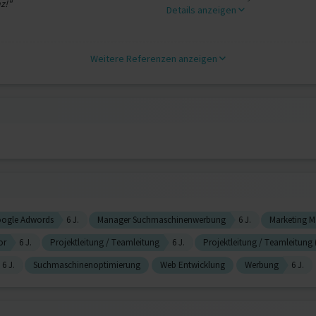
z!"
Details anzeigen
Weitere Referenzen anzeigen
ogle Adwords
6 J.
Manager Suchmaschinenwerbung
6 J.
Marketing 
or
6 J.
Projektleitung / Teamleitung
6 J.
Projektleitung / Teamleitung (
6 J.
Suchmaschinenoptimierung
Web Entwicklung
Werbung
6 J.