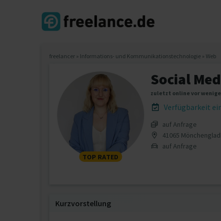
freelancer
»
Informations- und Kommunikationstechnologie
»
Web
Social Med
zuletzt online vor wenig
Verfügbarkeit e
auf Anfrage
41065 Mönchengla
auf Anfrage
TOP RATED
Kurzvorstellung