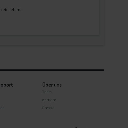
n einsehen.
upport
Über uns
Team
Karriere
nen
Presse