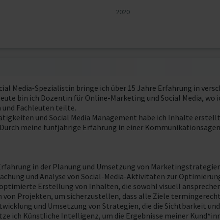
2020
ial Media-Spezialistin bringe ich über 15 Jahre Erfahrung in vers
eute bin ich Dozentin für Online-Marketing und Social Media, wo 
 und Fachleuten teilte.
tigkeiten und Social Media Management habe ich Inhalte erstellt
Durch meine fünfjährige Erfahrung in einer Kommunikationsagentu
Erfahrung in der Planung und Umsetzung von Marketingstrategien
erwachung und Analyse von Social-Media-Aktivitäten zur Optimie
ptimierte Erstellung von Inhalten, die sowohl visuell ansprechend
on Projekten, um sicherzustellen, dass alle Ziele termingerecht
twicklung und Umsetzung von Strategien, die die Sichtbarkeit un
nutze ich Künstliche Intelligenz, um die Ergebnisse meiner Kund*in