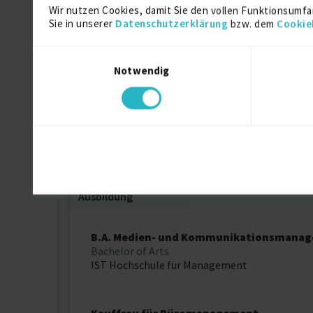
Wir nutzen Cookies, damit Sie den vollen Funktionsumfa
Zertifikate
Sie in unserer
Datenschutzerklärung
bzw. dem
Cookie
Einwilligungsauswahl
SEO-SEA-Analytics-Manager
Notwendig
IHK
Social Media Manager
ILS
Ausbildung
B.A. Medien- und Kommunikationsmana
Bachelor of Arts
IST Hochschule für Management