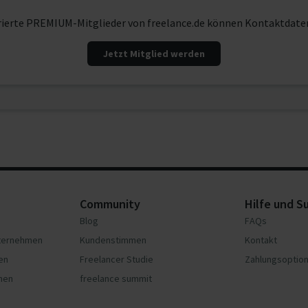
rierte PREMIUM-Mitglieder von freelance.de können Kontaktdate
Jetzt Mitglied werden
Community
Hilfe und S
Blog
FAQs
nternehmen
Kundenstimmen
Kontakt
en
Freelancer Studie
Zahlungsoptio
hmen
freelance summit