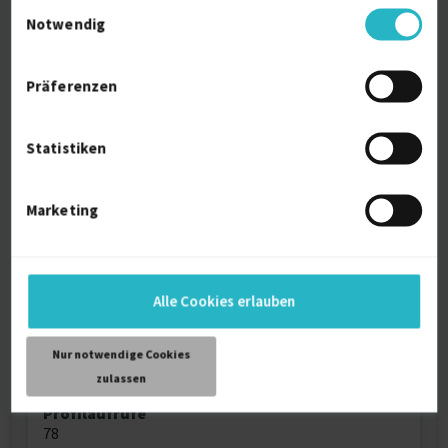
Einwilligungsauswahl
und anderen IT- und Nicht-IT-Projekten
Notwendig
- Lebte und arbeitete in der Schweiz, Deutschland
und den USA
Präferenzen
Persönliche Daten
Statistiken
Sprache
Deutsch (Muttersprache)
Englisch (Fließend)
Marketing
Reisebereitschaft
Weltweit
Arbeitserlaubnis
Alle Cookies erlauben
Europäische Union
Schweiz
Nur notwendige Cookies
Home-Office
zulassen
bevorzugt
Profilaufrufe
78