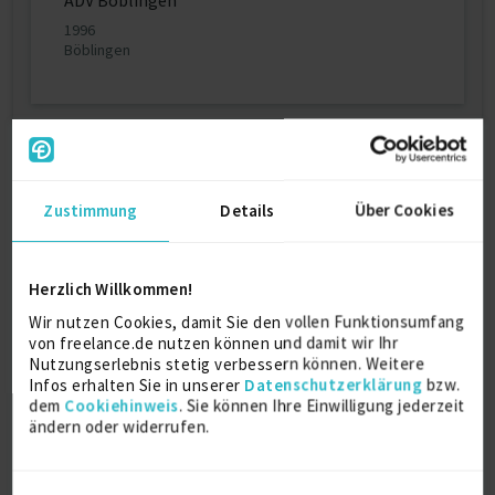
ADV Böblingen
1996
Böblingen
Über mich
- Über 15 Jahre Erfahrung in den Bereichen
Zustimmung
Details
Über Cookies
Personalmanagement, Rekruting, Arbeitsrecht,
Lohnabrechnung, Personalentwicklung, MSPs, ,
SOW, RPOs, Personalbeschaffung, etc.
- Über 20 Jahre Erfahrung in den Bereichen IT,
Herzlich Willkommen!
Personalwesen, Wirtschaft und Führung in
Wir nutzen Cookies, damit Sie den vollen Funktionsumfang
internationalen, multikulturellen Umgebungen
von freelance.de nutzen können und damit wir Ihr
- Prozessmanagement in den Bereichen
Nutzungserlebnis stetig verbessern können. Weitere
Personalwesen und Finanzen
Infos erhalten Sie in unserer
Datenschutzerklärung
bzw.
- Projekt- und Programmmanagement (HR,
dem
Cookiehinweis
. Sie können Ihre Einwilligung jederzeit
Finanzen, IT, SAP usw.) in verschiedenen Branchen
ändern oder widerrufen.
- Managed Services, Nearshoring, Outsourcing
- Breites Projekt- und IT-Serviceportfolio in den
Bereichen SAP ERP, Fieldglass, 3SS, Business One