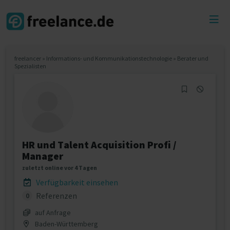
Toggl
menu
freelancer
»
Informations- und Kommunikationstechnologie
»
Berater und
Spezialisten
HR und Talent Acquisition Profi /
Manager
zuletzt online vor 4 Tagen
Verfügbarkeit einsehen
Referenzen
0
auf Anfrage
Baden-Württemberg