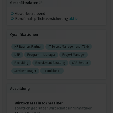
Geschäftsdaten
Gewerbetreibend
Berufshaftpflichtversicherung
aktiv
Qualifikationen
HR Business Partner
IT Service Management (ITSM)
MSP
Programm-Manager
Projekt Manager
Recruiting
Recruitment Beratung
SAP-Berater
Servicemanager
Teamleiter IT
Ausbildung
Wirtschaftsinformatiker
staatlich geprüfter Wirtschaftsinformatiker