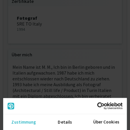
Zertifikate
Fotograf
SRE TO Italy
1994
Über mich
Mein Name ist M. M., Ich bin in Berlin geboren und in
Italien aufgewachsen. 1987 habe ich mich
entschlossen wieder nach Deutschland zu ziehen.
1993 habe ich meine Ausbildung als Fotograf
(Architectural / Still life / Product) in Turin Italien
mit ein Diplom abgeschlossen. Ich bin verheiratet
und stolzer Vater von zwei Kinder. Ich war über 18
Jahre für diverse Firmen (Neckermann ,IFC-Group,
Chip 1 Exchange, Frizz, etc.) im Bereich Produkt /
Immobilien / Mode / Business / Events Fotografie
Zustimmung
Details
Über Cookies
und in Zusammenarbeit mit Mayk Azzato in