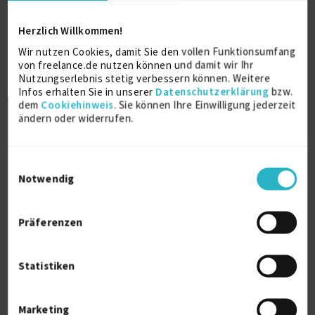
Frankfurt am Main nebenberuflich tätig. Die letzen
10 Jahre war ich Produktfotograf und Photo Editor
bei der Firma SESSION und zuständig für E-
Herzlich Willkommen!
Commerce, Hero Shots, Print Werbung, Social Media
Wir nutzen Cookies, damit Sie den vollen Funktionsumfang
und Werbekampagnen. Dort habe ich meine
von freelance.de nutzen können und damit wir Ihr
Fähigkeiten stets vertieft und weiterentwickelt. Die
Nutzungserlebnis stetig verbessern können. Weitere
Suche nach neuen Herausforderungen und
Infos erhalten Sie in unserer
Datenschutzerklärung
bzw.
persönlichem Wachstum hat mich dazu motiviert,
dem
Cookiehinweis
. Sie können Ihre Einwilligung jederzeit
mich selbstständig zu machen. Wobei meine
ändern oder widerrufen.
Leidenschaft für die Fotografie, das ist, was mich
jeden Tag antreibt.
Einwilligungsauswahl
Notwendig
Persönliche Daten
Präferenzen
Sprache
Italienisch (Muttersprache)
Reisebereitschaft
Statistiken
Umkreis (bis 200 km)
Arbeitserlaubnis
Marketing
Europäische Union