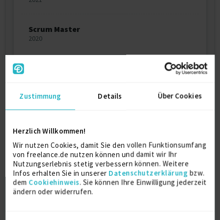
Scrum Master
2020
Ausbildung
Zustimmung
Details
Über Cookies
Westfälische Wilhelms-Universität
Münster
Diplom-Kaufmann
Herzlich Willkommen!
Wir nutzen Cookies, damit Sie den vollen Funktionsumfang
Münster
von freelance.de nutzen können und damit wir Ihr
Nutzungserlebnis stetig verbessern können. Weitere
Infos erhalten Sie in unserer
Datenschutzerklärung
bzw.
Städtisches Stiftsgymnasium Xanten
dem
Cookiehinweis
. Sie können Ihre Einwilligung jederzeit
Hochschulreife
ändern oder widerrufen.
Xanten