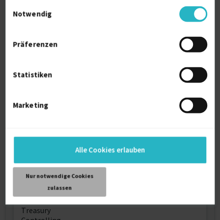
Einwilligungsauswahl
Notwendig
Ausbildung
Präferenzen
Statistiken
Über mich
Mit 30 Jahren Erfahrung als CFO in internationalen
Marketing
Logistik- und Dienstleistungsunternehmen sowie
Erfahrung in Private Equity und Start-ups bringe ich
unternehmerisches Denken und Handeln sowie
erfolgreiche Veränderungsprozesse mit. Meine
Fähigkeiten liegen im Finanzwesen, Controlling,
Alle Cookies erlauben
Strategie und M&A.
Nur notwendige Cookies
zulassen
Weitere Kenntnisse
Treasury