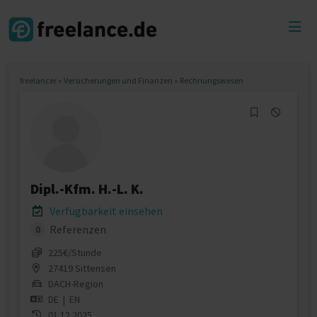
Toggl
menu
freelancer
»
Versicherungen und Finanzen
»
Rechnungswesen
Dipl.-Kfm. H.-L. K.
Verfügbarkeit einsehen
Referenzen
0
225€/Stunde
27419 Sittensen
DACH-Region
DE
|
EN
01.12.2025