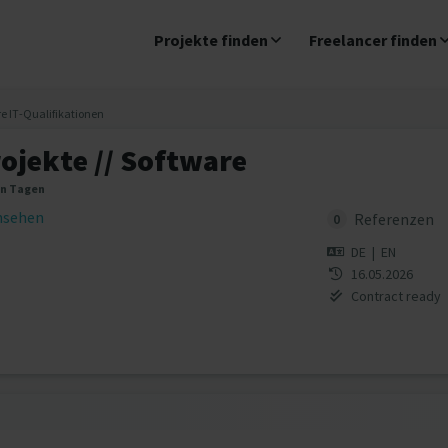
Projekte finden
Freelancer finden
re IT-Qualifikationen
rojekte // Software
en Tagen
insehen
Referenzen
0
DE
|
EN
16.05.2026
Contract ready