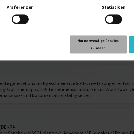
Präferenzen
Statistiken
Düsseldorf
Nur notwendige Cookies
Bournemouth
zulassen
ojekte geleitet und maßgeschneiderte Software-Lösungen entwick
g. Optimierung von Unternehmensstrukturen und Workflows. Org
blemanalyse- und Dokumentationsfähigkeiten.
 (DEKRA)
/ Sencha // MSSQL-Server // iAnywhere // Filemaker // Power-B