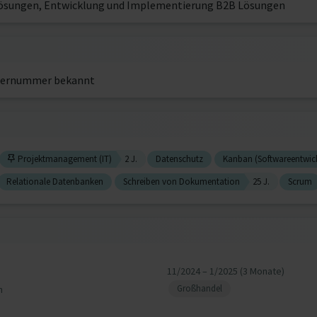
 Lösungen, Entwicklung und Implementierung B2B Lösungen
ernummer bekannt
Projektmanagement (IT)
2 J.
Datenschutz
Kanban (Softwareentwic
Relationale Datenbanken
Schreiben von Dokumentation
25 J.
Scrum
11/2024 – 1/2025 (3 Monate)
Großhandel
n