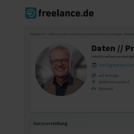
freelancer
»
Informations- und Kommunikationstechnologie
»
Weite
Daten // P
zuletzt online vor wenig
Verfügbarkeit e
auf Anfrage
40489 Düsseldorf
National
Kurzvorstellung