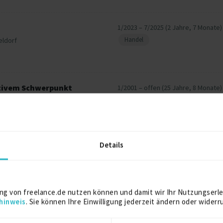
1/2023 – 7/2025 (2 Jahre, 7 Monate)
Handel
eldorf
tivem Schwerpunkt
1/2001 – offen (25 Jahre, 8 Monate)
nicht angegeben
Details
ng von freelance.de nutzen können und damit wir Ihr Nutzungserle
1990
hinweis
. Sie können Ihre Einwilligung jederzeit ändern oder widerr