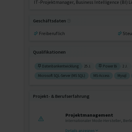
IT-Projektmanager, Business Intelligence (BI)
Geschäftsdaten
Freiberuflich
Steu
Qualifikationen
Datenbankentwicklung
25 J.
Power Bi
2 J.
Microsoft SQL-Server (MS SQL)
MS-Access
Mysql
Projekt‐ & Berufserfahrung
Projektmanagement
Internationaler Mode-Hersteller, Berli
Details anzeigen