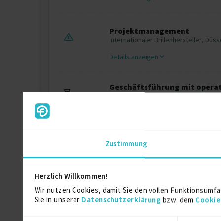
Projektmanagement
Internationaler Brillenhersteller, Düss
Details anzeigen
Geschäftsführung mit opera
empat GmbH & Co. KG, Düsseldorf
Details anzeigen
Zustimmung
Ausbildung
Herzlich Willkommen!
Bankkaufmann
Wir nutzen Cookies, damit Sie den vollen Funktionsumfa
Ausbildung
Sie in unserer
Datenschutzerklärung
bzw. dem
Cookie
Deutsche Bank AG // Düsseldorf