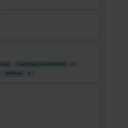
klung)
Leiter Kataster und Infrastruktur
25 J.
Workflows
25 J.