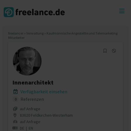
Toggl
menu
freelancer
»
Verwaltung
»
Kaufmännische Angestellte und Telemarketing
Mitarbeiter
Innenarchitekt
Verfügbarkeit einsehen
Referenzen
0
auf Anfrage
83620 Feldkirchen-Westerham
auf Anfrage
DE
|
EN