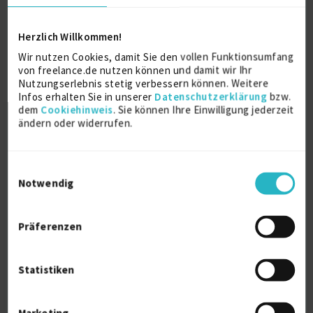
Fachhochschule Rosenheim
Herzlich Willkommen!
Dipl. Ing. (FH) Innenarchitektur
Wir nutzen Cookies, damit Sie den vollen Funktionsumfang
1999
von freelance.de nutzen können und damit wir Ihr
Rosenheim
Nutzungserlebnis stetig verbessern können. Weitere
Infos erhalten Sie in unserer
Datenschutzerklärung
bzw.
dem
Cookiehinweis
. Sie können Ihre Einwilligung jederzeit
Fachoberschule Rosenheim
ändern oder widerrufen.
Ausbildung
1994
Rosenheim
Einwilligungsauswahl
Notwendig
Berufsaufbauschule Bad Aibling
Ausbildung
Präferenzen
1989
Bad Aibling
Statistiken
Über mich