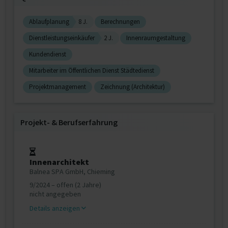
Ablaufplanung
8 J.
Berechnungen
Dienstleistungseinkäufer
2 J.
Innenraumgestaltung
Kundendienst
Mitarbeiter im Öffentlichen Dienst Städtedienst
Projektmanagement
Zeichnung (Architektur)
Projekt‐ & Berufserfahrung
Innenarchitekt
Balnea SPA GmbH, Chieming
9/2024 – offen (2 Jahre)
nicht angegeben
Details anzeigen