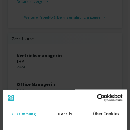
Details anzeigen
Weitere Projekt‐ & Berufserfahrung anzeigen
Zertifikate
Vertriebsmanagerin
IHK
2024
Office Managerin
IHK
2023
Fachkraft Buchhaltung
Zustimmung
Details
Über Cookies
IHK
2020