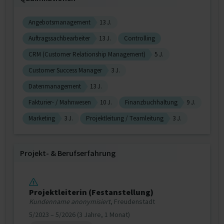
Angebotsmanagement
13 J.
Auftragssachbearbeiter
13 J.
Controlling
CRM (Customer Relationship Management)
5 J.
Customer Success Manager
3 J.
Datenmanagement
13 J.
Fakturier- / Mahnwesen
10 J.
Finanzbuchhaltung
9 J.
Marketing
3 J.
Projektleitung / Teamleitung
3 J.
Projekt‐ & Berufserfahrung
Projektleiterin (Festanstellung)
Kundenname anonymisiert
, Freudenstadt
5/2023 – 5/2026 (3 Jahre, 1 Monat)