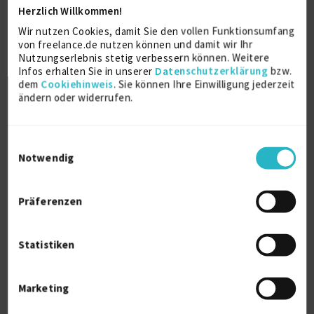
Herzlich Willkommen!
Wir nutzen Cookies, damit Sie den vollen Funktionsumfang
von freelance.de nutzen können und damit wir Ihr
Über mich
Nutzungserlebnis stetig verbessern können. Weitere
Infos erhalten Sie in unserer
Datenschutzerklärung
bzw.
Verfügbar für:
dem
Cookiehinweis
. Sie können Ihre Einwilligung jederzeit
• Remote-Unterstützung
ändern oder widerrufen.
• Projektarbeit
• Laufende CRM- und Backoffice-Betreuung
• Virtuelle Assistenz auf flexibler Basis
Einwilligungsauswahl
Notwendig
Ich unterstütze kleine und mittelständische
Unternehmen als virtuelle Assistentin bei der
strukturierten Pflege, Organisation und Verwaltung
Präferenzen
ihres CRM-Systems sowie bei administrativen und
kaufmännischen Aufgaben im Backoffice.
Statistiken
Als Industriekauffrau bringe ich Erfahrung in
kaufmännischen Abläufen, Kundenkommunikation,
Datenorganisation und digitaler Büroorganisation
mit. Mein Fokus liegt darauf, CRM-Systeme
Marketing
übersichtlich, aktuell und alltagstauglich zu halten,