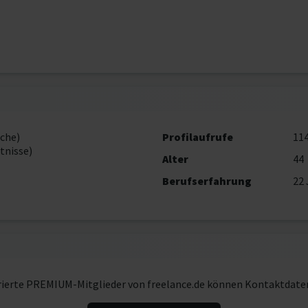
che)
Profilaufrufe
11
tnisse)
Alter
44
Berufserfahrung
22 
rierte PREMIUM-Mitglieder von freelance.de können Kontaktdate