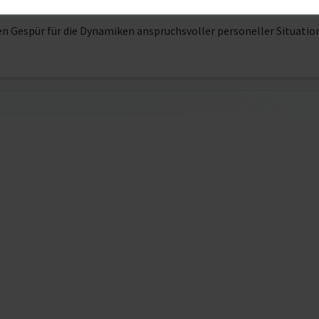
on die letzten 7 Jahre in leitenden HR-Funktionen, zuletzt als He
en Gespür für die Dynamiken anspruchsvoller personeller Situatio