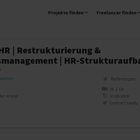
Projekte finden
Freelancer finden
HR | Restrukturierung &
management | HR-Strukturaufb
n
insehen
Referenzen
0
DE
|
EN
 der Amper
03.06.2026
Contract ready