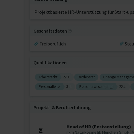
Projektbasierte HR-Unterstützung für Start-ups
Geschäftsdaten
Freiberuflich
Steu
Qualifikationen
Arbeitsrecht
22 J.
Betriebsrat
Change Manageme
Personalleiter
3 J.
Personalwesen (allg.)
22 J.
Projekt‐ & Berufserfahrung
Head of HR (Festanstellung)
nkm Naturkosmetik München GmbH, 