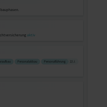
ufbauphasen.
ichtversicherung
aktiv
uraufbau
Personalabbau
Personalführung
22 J.