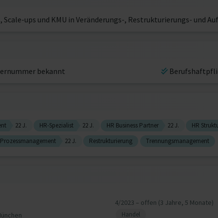
, Scale-ups und KMU in Veränderungs-, Restrukturierungs- und A
ernummer bekannt
Berufshaftpfl
nt
22 J.
HR-Spezialist
22 J.
HR Business Partner
22 J.
HR Strukt
Prozessmanagement
22 J.
Restrukturierung
Trennungsmanagement
4/2023 – offen (3 Jahre, 5 Monate)
Handel
München