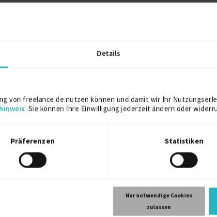
2003
Details
ng von freelance.de nutzen können und damit wir Ihr Nutzungserle
hinweis
. Sie können Ihre Einwilligung jederzeit ändern oder widerr
ojektbasiert in Veränderungs- und Aufbauphasen in HR.
ungsmanagement, dem Aufbau und der Stabilisierung von HR-Struk
Präferenzen
Statistiken
rozesse begleitet – von der Vorbereitung über Verhandlungen bis
Nur notwendige Cookies
rozesse strukturiert und Organisationen in Wachstums- und Verän
zulassen