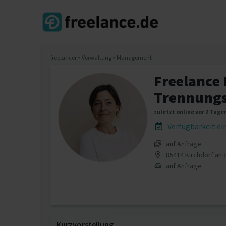
freelancer
»
Verwaltung
»
Management
Freelance 
Trennungs
zuletzt online vor 2 Tage
Verfügbarkeit e
auf Anfrage
85414 Kirchdorf an
auf Anfrage
Kurzvorstellung