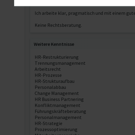
Ich bringe über 22 Jahre HR-Erfahrung mit – dav
Ich arbeite klar, pragmatisch und mit einem gut
Keine Rechtsberatung.
Weitere Kenntnisse
HR-Restrukturierung
Trennungsmanagement
Arbeitsrecht
HR-Prozesse
HR-Strukturaufbau
Personalabbau
Change Management
HR Business Partnering
Konfliktmanagement
Führungskräfteberatung
Personalmanagement
HR-Strategie
Prozessoptimierung