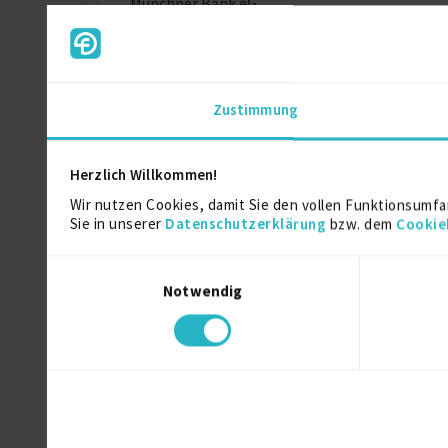
Münchner Bank eG
Ausbilderschein
Ausbildung
Zustimmung
IHK für München und Oberbayern
Herzlich Willkommen!
Wir nutzen Cookies, damit Sie den vollen Funktionsumfa
Über mich
Sie in unserer
Datenschutzerklärung
bzw. dem
Cookie
Ich unterstütze Start-ups, Scale-ups und KMU pr
Einwilligungsauswahl
Mein Fokus liegt auf Restrukturierung & Trenn
Notwendig
Themen aus Unternehmensperspektive.
In meiner Laufbahn habe ich über 100 Trennungsp
Verfahren aus HR-Sicht.
Gleichzeitig habe ich HR-Bereiche aufgebaut, P